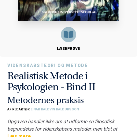
LÆSEPRØVE
VIDENSKABSTEORI OG METODE
Realistisk Metode i
Psykologien - Bind II
Metodernes praksis
AF REDAKTØR
EINAR BALDVIN BALDURSSON
Opgaven handler ikke om at udforme en filosofisk
begrundelse for videnskabens metoder, men blot at
beskrive hvordan disse metoder fungerer og forklare,
Læs mere