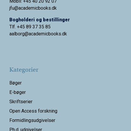
Mobil: +45 40 20 92 07
jfu@academicbooks.dk
Bogholderi og bestillinger
Tlf. +45 89 37 35 85
aalborg@
academicbooks.dk
Kategorier
Bøger
E-bøger
Skriftserier
Open Access forskning
Formidlingsudgivelser
Ph.d. udgivelser