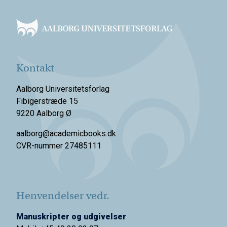
Footer
Kontakt
Aalborg Universitetsforlag
Fibigerstræde 15
9220 Aalborg Ø
aalborg@academicbooks.dk
CVR-nummer 27485111
Henvendelser vedr.
Manuskripter og udgivelser