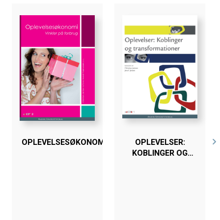
budskaber, sanselig stimulering og mindeværdige
oplevelser potentielt kan skabe mere bæredygtige
forestillinger og praksisser og dermed påvirke, måske
endog ændre de kulturelle mønstre og socioøkonomiske
rationaler, som ligger til grund for bæredygtighedskrisen.
Bogen henvender sig til forskere, studerende og andre
interesserede, der vil undersøge sammenhængen
mellem æstetik og bæredygtighed.
OPLEVELSESØKONOMI
OPLEVELSER:
KOBLINGER OG
TRANSFORMATIONER