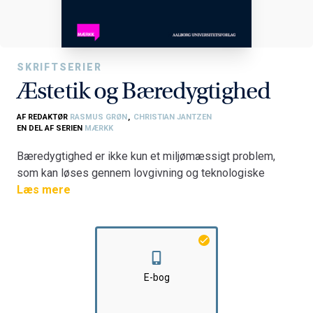
SKRIFTSERIER
Æstetik og Bæredygtighed
AF REDAKTØR
RASMUS GRØN
,
CHRISTIAN JANTZEN
EN DEL AF SERIEN
MÆRKK
Bæredygtighed er ikke kun et miljømæssigt problem,
som kan løses gennem lovgivning og teknologiske
landvindinger. Bæredygtighed handler nemlig også om
Læs mere
menneskers tænkning, handlinger, følelser og
forestillinger. Det er med andre ord også et socialt og
kulturelt – og dermed æstetisk – problem.
Med Æstetik
og Bæredygtighed
giver en række forskere
deres bud på æstetikkens betydning for
E-bog
bæredygtighedsområdet. Bogen illustrerer feltets
diversitet med otte kapitler, som undersøger æstetik og