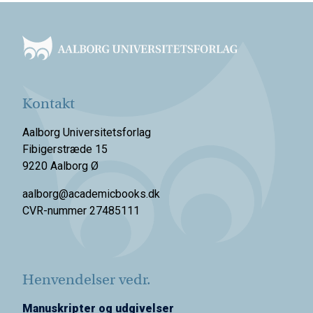
Footer
Kontakt
Aalborg Universitetsforlag
Fibigerstræde 15
9220 Aalborg Ø
aalborg@academicbooks.dk
CVR-nummer 27485111
Henvendelser vedr.
Manuskripter og udgivelser