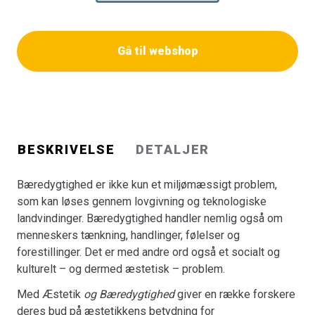
bæredygtighed fra vidt forskellige tematiske
perspektiver: arkitektur, beklædning og mode, design,
forbrugskultur, kunst, madvaner, medier og zoologiske
Gå til webshop
haver.
Det betyder også, at de enkelte kapitler arbejder med
meget forskellige æstetikteoretiske tilgange, fra det
kunstæstetiske og æstetikfilosofiske til design- og
hverdagsæstetik.
Det er et grundtema for
Æstetik og Bæredygtighed
, at
BESKRIVELSE
DETALJER
forholdet mellem disse to begreber langt fra er entydigt.
Bogens kapitler viser, hvordan det æstetiske kan være
Bæredygtighed er ikke kun et miljømæssigt problem,
en barriere for bæredygtig udvikling ved at bidrage til
som kan løses gennem lovgivning og teknologiske
økonomisk eksklusivitet, uhensigtsmæssige
landvindinger. Bæredygtighed handler nemlig også om
præferencer og overfladisk forbrugerisme. Men de viser
menneskers tænkning, handlinger, følelser og
også hvordan æstetikken som kilde til bl.a. persuasive
forestillinger. Det er med andre ord også et socialt og
budskaber, sanselig stimulering og mindeværdige
kulturelt – og dermed æstetisk – problem.
oplevelser potentielt kan skabe mere bæredygtige
Med Æstetik
og Bæredygtighed
giver en række forskere
forestillinger og praksisser og dermed påvirke, måske
deres bud på æstetikkens betydning for
endog ændre de kulturelle mønstre og socioøkonomiske