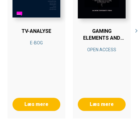
TV-ANALYSE
GAMING
ELEMENTS AND
E-BOG
EDUCATIONAL
OPEN ACCESS
DATA ANALYSIS IN
THE LEARNING
DESIGN OF THE
FLIPPED
CLASSROOM
Læs mere
Læs mere