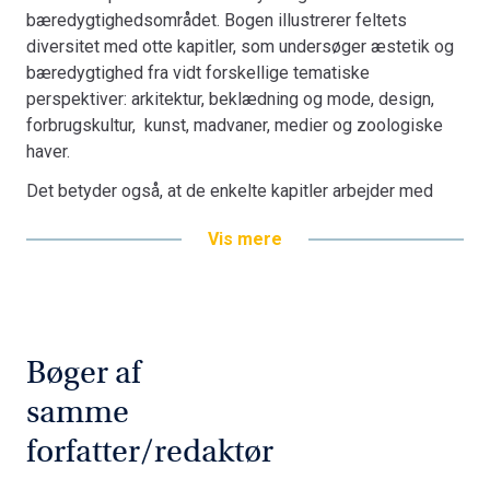
bæredygtighedsområdet. Bogen illustrerer feltets
rationaler, som ligger til grund for bæredygtighedskrisen.
diversitet med otte kapitler, som undersøger æstetik og
Bogen henvender sig til forskere, studerende og andre
bæredygtighed fra vidt forskellige tematiske
interesserede, der vil undersøge sammenhængen
perspektiver: arkitektur, beklædning og mode, design,
mellem æstetik og bæredygtighed.
forbrugskultur, kunst, madvaner, medier og zoologiske
haver.
Det betyder også, at de enkelte kapitler arbejder med
meget forskellige æstetikteoretiske tilgange, fra det
Vis mere
kunstæstetiske og æstetikfilosofiske til design- og
hverdagsæstetik.
Det er et grundtema for
Æstetik og Bæredygtighed
, at
forholdet mellem disse to begreber langt fra er entydigt.
Bogens kapitler viser, hvordan det æstetiske kan være
Bøger af
en barriere for bæredygtig udvikling ved at bidrage til
samme
økonomisk eksklusivitet, uhensigtsmæssige
præferencer og overfladisk forbrugerisme. Men de viser
forfatter/redaktør
også hvordan æstetikken som kilde til bl.a. persuasive