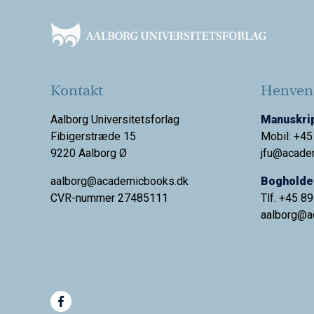
Kontakt
Henvend
Aalborg Universitetsforlag
Manuskrip
Fibigerstræde 15
Mobil: +45
9220 Aalborg Ø
jfu@acade
aalborg@academicbooks.dk
Bogholder
CVR-nummer 27485111
Tlf. +45 8
aalborg@
a