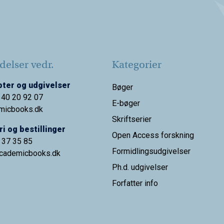
elser vedr.
Kategorier
ter og udgivelser
Bøger
 40 20 92 07
E-bøger
micbooks.dk
Skriftserier
i og bestillinger
Open Access forskning
9 37 35 85
Formidlingsudgivelser
cademicbooks.dk
Ph.d. udgivelser
Forfatter info