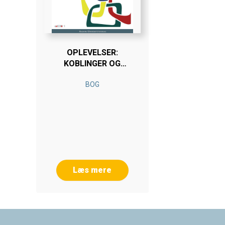
OPLEVELSER:
KOBLINGER OG
TRANSFORMATIONER
BOG
Læs mere
Footer