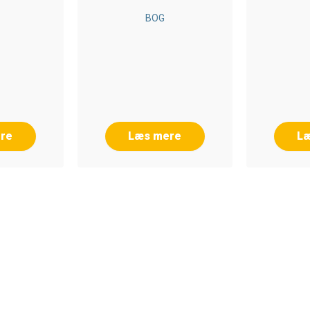
G
BOG
re
Læs mere
L