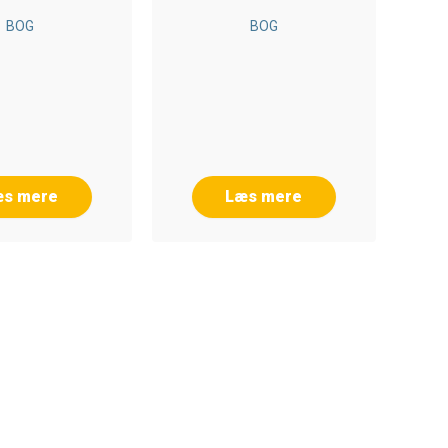
BOG
BOG
æs mere
Læs mere