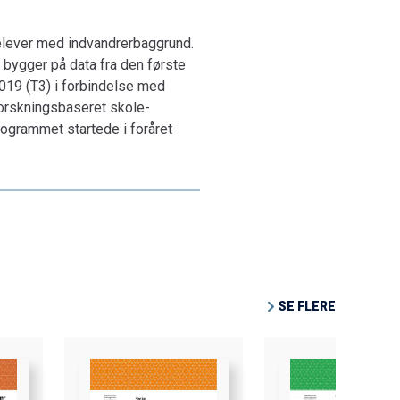
elever med indvandrerbaggrund.
bygger på data fra den første
2019 (T3) i forbindelse med
orsknings­baseret skole-
rogrammet startede i foråret
SE FLERE