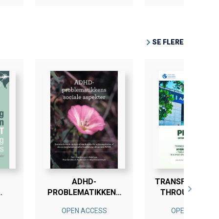
SE FLERE
ADHD-
TRANSFORMING 
PROBLEMATIKKENS
THROUGH HYBR
IN
SOCIALE ASPEKTER
LEARNING MOD
OPEN ACCESS
OPEN ACCESS