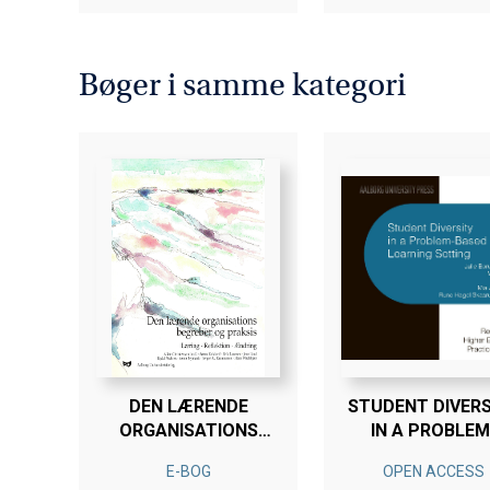
Bøger i samme kategori
DEN LÆRENDE
STUDENT DIVERS
ORGANISATIONS
IN A PROBLEM
BEGREBER OG
BASED LEARNI
E-BOG
OPEN ACCESS
PRAKSIS
SETTING