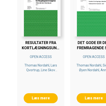
RESULTATER FRA
DET GODE ER D
KORTLÆGNINGSUNDERSØGELSE
FREMRAGENDE 
I BRØNDERSLEV
FIENDE
OPEN ACCESS
OPEN ACCESS
KOMMUNE 2014
Thomas Nordahl, Lars
Thomas Nordahl, Si
Qvortrup, Line Skov
Øyen Nordahl, An
Hansen, Ole Hansen
Karin Sunnevåg, Bj
Berg, Marianne
Martinsen
Læs mere
Læs mere