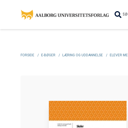
SØ
FORSIDE
/
E-BØGER
/
LÆRING OG UDDANNELSE
/
ELEVER M