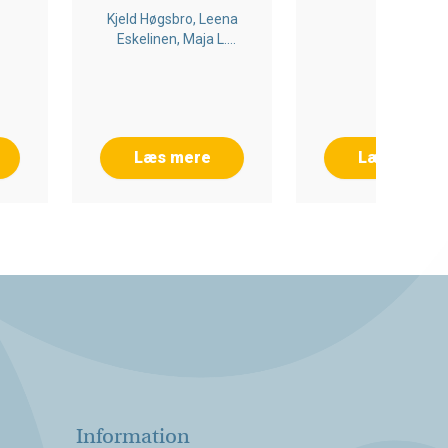
Kjeld Høgsbro, Leena
Eskelinen, Maja L.
Andersen, Nichlas
Permin Berger
Læs mere
Læs mere
Information