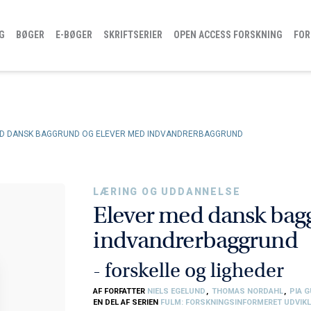
G
BØGER
E-BØGER
SKRIFTSERIER
OPEN ACCESS FORSKNING
FOR
ED DANSK BAGGRUND OG ELEVER MED INDVANDRERBAGGRUND
LÆRING OG UDDANNELSE
Elever med dansk bag
indvandrerbaggrund
- forskelle og ligheder
AF FORFATTER
NIELS EGELUND
,
THOMAS NORDAHL
,
PIA 
EN DEL AF SERIEN
FULM: FORSKNINGSINFORMERET UDVIKL