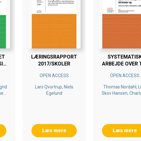
ET
LÆRINGSRAPPORT
SYSTEMATIS
SIN
2017/SKOLER
ARBEJDE OVER 
BETALER SIG
OPEN ACCESS
OPEN ACCESS
grid
Lars Qvortrup, Niels
Thomas Nordahl, L
ne
Egelund
Skov Hansen, Charl
ørn
Ringsmose, May Br
Drugli
Læs mere
Læs mere