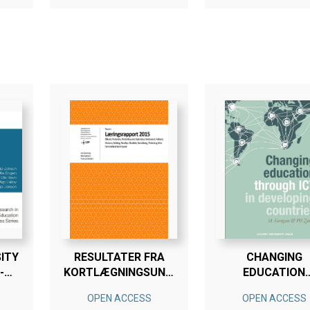
ITY
RESULTATER FRA
CHANGING
-
KORTLÆGNINGSUNDERSØGELSE
EDUCATION
NG
FOR ALLE
THROUGH ICT 
OPEN ACCESS
OPEN ACCESS
KOMMUNER 2015
DEVELOPING