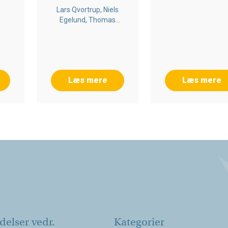
COUNTRIES
Lars Qvortrup, Niels
Egelund, Thomas
Nordahl
Læs mere
Læs mere
elser vedr.
Kategorier