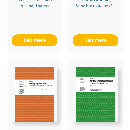
Lars Qvortrup, Niels
Thomas Nordahl,
Egelund, Thomas
Anne Karin Sunnevåg,
Nordahl
Lars Qvortrup, Line
Skov Hansen, Ratib
Lekhal, May Britt
Drugli
Læs mere
Læs mere