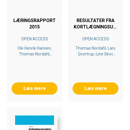
LÆRINGSRAPPORT
RESULTATER FRA
2015
KORTLÆGNINGSUNDERS
I BRØNDERSLEV
OPEN ACCESS
OPEN ACCESS
KOMMUNE 2014
Ole Henrik Hansen,
Thomas Nordahl, Lars
Thomas Nordahl,
Qvortrup, Line Skov
Sigrid Øyen Nordahl,
Hansen, Ole Hansen
Line Skov Hansen, Ole
Hansen
Læs mere
Læs mere