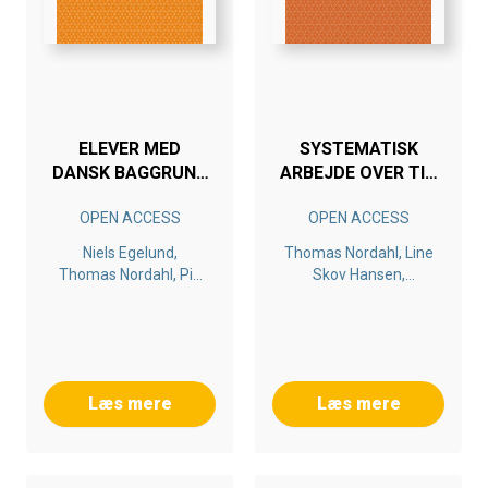
ELEVER MED
SYSTEMATISK
DANSK BAGGRUND
ARBEJDE OVER TID
OG ELEVER MED
BETALER SIG
OPEN ACCESS
OPEN ACCESS
INDVANDRERBAGGRUND
Niels Egelund,
Thomas Nordahl, Line
Thomas Nordahl, Pia
Skov Hansen,
Guttorm Andersen
Charlotte Ringsmose,
May Britt Drugli
Læs mere
Læs mere