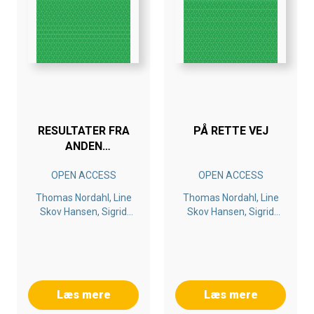
RESULTATER FRA
PÅ RETTE VEJ
ANDEN
KORTLÆGNINGSUNDERSØGELSE
OPEN ACCESS
OPEN ACCESS
I BRØNDERSLEV
KOMMUNE 2016
Thomas Nordahl, Line
Thomas Nordahl, Line
Skov Hansen, Sigrid
Skov Hansen, Sigrid
Øyen Nordahl, Anne-
Øyen Nordahl, Ole
Karin Sunnevåg, Ole
Hansen
Hansen
Læs mere
Læs mere