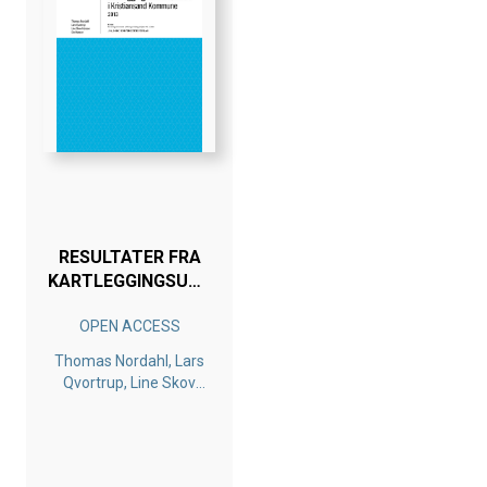
RESULTATER FRA
KARTLEGGINGSUNDERSØKELSE
I KRISTIANSAND
OPEN ACCESS
KOMMUNE 2013
Thomas Nordahl, Lars
Qvortrup, Line Skov
Hansen, Ole Hansen