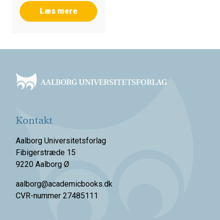
Læs mere
Footer
Kontakt
Aalborg Universitetsforlag
Fibigerstræde 15
9220 Aalborg Ø
aalborg@academicbooks.dk
CVR-nummer 27485111