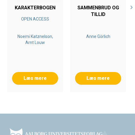
KARAKTERBOGEN
SAMMENBRUD OG
TILLID
OPEN ACCESS
Noemi Katznelson,
Anne Görlich
Arnt Louw
Læs mere
Læs mere
Footer