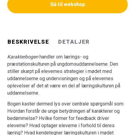
Gå til webshop
en række centrale udfordringer og mulige veje frem.
Bogen er således en guldgrube for alle, der arbejder med
ungdomsuddannelserne, både i praksis og på politiske
niveau. Bogen henvender sig dog også til de unge, og
udgør samlet set inspiration til dialog mellem unge,
lærere, ledere og politikere omkring karakterer,
BESKRIVELSE
DETALJER
bedømmelse og læring i ungdomsuddannelserne.
Karakterbogen
handler om lærings- og
præstationskulturen på ungdoms­uddannelserne. Den
stiller skarpt på elevernes strategier i mødet med
uddannelserne og undervisningen og på elevernes
oplevelser af det at være en del af læringskulturen på
uddannelserne.
Bogen kaster dermed lys over centrale spørgsmål som:
Hvordan forstår de unge betydningen af karakterer og
bedømmelse? Hvilke former for feedback driver
eleverne? Hvad optager eleverne i forhold til deres
læring? Hvad kendetegner læringskulturen i mødet