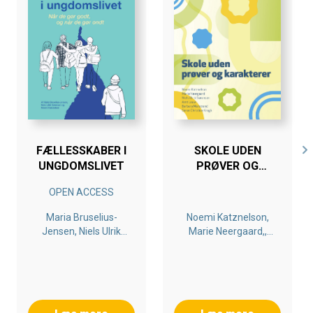
FÆLLESSKABER I
SKOLE UDEN
UNGDOMSLIVET
PRØVER OG
KARAKTERER - OM
OPEN ACCESS
MOTIVATION OG
FEEDBACK PÅ FRI-
Maria Bruselius-
Noemi Katznelson,
OG EFTERSKOLER,
Jensen, Niels Ulrik
Marie Neergaard,,
DER ARBEJDER
Sørensen, Noemi
Niels Ulrik Sørensen,
MED PRØVE- OG
Katznelson
Arnt Louw, Søren
KARAKTERFRIHED
Christian Krogh,
Barbara Marstrand