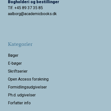
Bogholderi og bestillinger
Tlf. +45 89 37 35 85
aalborg@
academicbooks.dk
Kategorier
Bøger
E-bøger
Skriftserier
Open Access forskning
Formidlingsudgivelser
Ph.d. udgivelser
Forfatter info