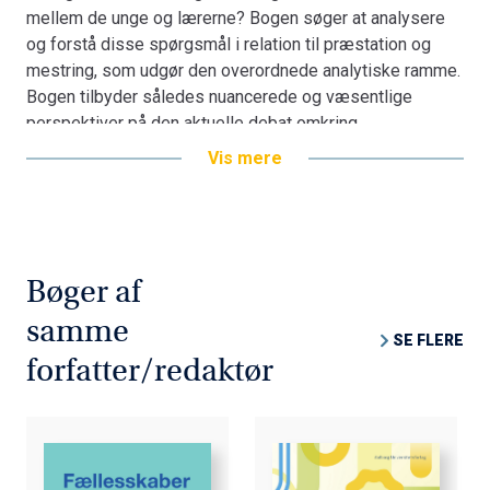
mellem de unge og lærerne? Bogen søger at analysere
og forstå disse spørgsmål i relation til præstation og
mestring, som udgør den overordnede analytiske ramme.
Bogen tilbyder således nuancerede og væsentlige
perspektiver på den aktuelle debat omkring
præstationskultur i ungdomsuddannelserne.
Vis mere
Karakterbogen
er skrevet af lektor Arnt Louw og
professor Noemi Katznelson, der i en årrække har
forsket i unge og ungdomsuddannelser. Bogen peger på
en række centrale udfordringer og mulige veje frem.
Bøger af
Bogen er således en guldgrube for alle, der arbejder med
ungdomsuddannelserne, både i praksis og på politiske
samme
SE FLERE
niveau. Bogen henvender sig dog også til de unge, og
forfatter/redaktør
udgør samlet set inspiration til dialog mellem unge,
lærere, ledere og politikere omkring karakterer,
bedømmelse og læring i ungdomsuddannelserne.