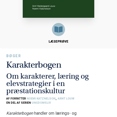
LÆSEPRØVE
BØGER
Karakterbogen
Om karakterer, læring og
elevstrategier i en
præstationskultur
AF FORFATTER
NOEMI KATZNELSON
,
ARNT LOUW
EN DEL AF SERIEN
UNGDOMSLIV
Karakterbogen
handler om lærings- og