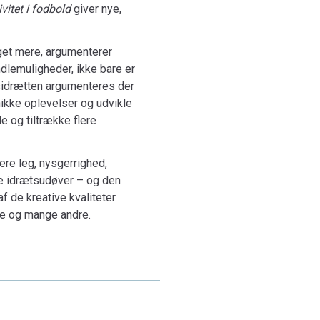
itet i fodbold
giver nye,
eget mere, argumenterer
ndlemuligheder, ikke bare er
msidrætten argumenteres der
nikke oplevelser og udvikle
e og tiltrække flere
g i fodbold – på og uden for banen. Der er til
ere leg, nysgerrighed,
 er, og hvordan den kan fremmes i fodboldpraksis.
te idrætsudøver – og den
ativitet etablerer denne bog fundamentet for at
 de kreative kvaliteter.
 fodbold.
re og mange andre.
eativitet i fodbold. Bogen introducerer et
serer på skabende processer og involverer
m for objektivt kreative præstationer i kamp.
m udforskning af nye og uvante handlemuligheder i
reativitet ikke blot om at overraske modstanderne
 overskride personlige og kulturelle vaner i tanke