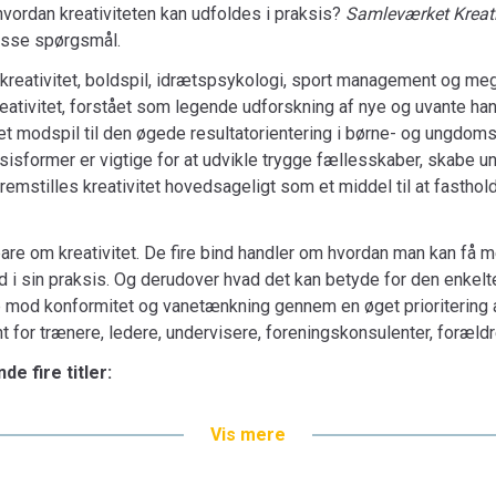
g hvordan kreativiteten kan udfoldes i praksis?
Samleværket Kreativ
disse spørgsmål.
i kreativitet, boldspil, idrætspsykologi, sport management og m
kreativitet, forstået som legende udforskning af nye og uvante ha
 et modspil til den øgede resultatorientering i børne- og ungdo
aksisformer er vigtige for at udvikle trygge fællesskaber, skabe u
mstilles kreativitet hovedsageligt som et middel til at fasthold
Der er bred enighed om, at kreativitet er vigti
re om kreativitet. De fire bind handler om hvordan man kan få m
gengæld mindre enighed om, hvad kreativitet
 i sin praksis. Og derudover hvad det kan betyde for den enkel
Via et udviklingsorienteret perspektiv på kre
p mod konformitet og vanetænkning gennem en øget prioritering af
kunne operationalisere kreativitetsbegrebet i
 for trænere, ledere, undervisere, foreningskonsulenter, foræld
Denne bog udgør første bind i samleværket Kr
e fire titler:
banebrydende teoretisk perspektiv, der foku
subjektive kreative handlinger til træning fre
kning, 116 sider
Forfatterne definerer således kreativitet so
Vis mere
åbne opgaver. Fra dette perspektiv handler k
på banen ved at gøre det uventede, men om at