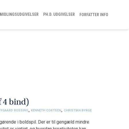
MIDLINGSUDGIVELSER
PH.D. UDGIVELSER
FORFATTER INFO
 4 bind)
NYGAARD ROSSING
,
KENNETH CORTSEN
,
CHRISTIAN BYRGE
fgørende i boldspil. Der er til gengæld mindre
vitet er vigtigt, og hvordan kreativiteten kan