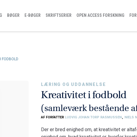
G
BØGER
E-BØGER
SKRIFTSERIER
OPEN ACCESS FORSKNING
FOR
 I FODBOLD
LÆRING OG UDDANNELSE
Kreativitet i fodbold
(samleværk bestående af
AF FORFATTER
LUDVIG JOHAN TORP RASMUSSEN
,
NIELS 
Der er bred enighed om, at kreativitet er alta
enighed om, hvad kreativitet er, hvorfor kreati