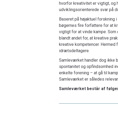
hvorfor kreativitet er vigtigt, o
udviklingsorienterede svar på 
Baseret på højaktuel forskning 
bøgernes fire forfattere for at 
vigtigt for at vinde kampe. Som
blandt andet for, at kreative pr
kreative kompetencer. Hermed fre
idrætsdeltagere.
Samleværket handler dog ikke ba
spontanitet og opfindsomhed ind
enkelte forening – at gå til kam
Samleværket er således relevant
Samleværket består af følgend
Kreativitet som legende udfors