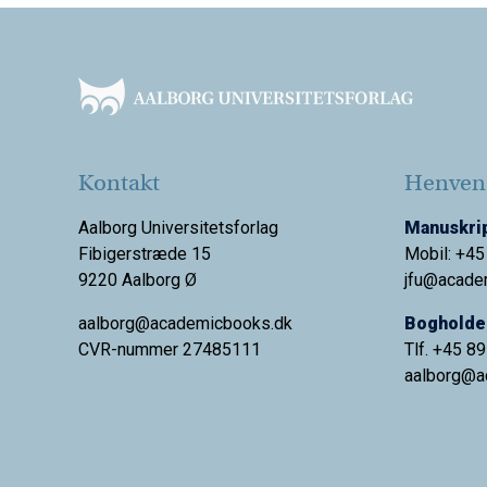
mange andre idrætsgrene – også d
Footer
Kreative udviklingspotentialer,
Kontakt
Henvend
Aalborg Universitetsforlag
Manuskrip
Fibigerstræde 15
Mobil: +45
9220 Aalborg Ø
jfu@acade
aalborg@academicbooks.dk
Bogholder
CVR-nummer 27485111
Tlf. +45 8
aalborg@
a
Klubber, trænere og spillere har
til fulde, kan idrætsdeltagels
Kreativiteten kan også spille en
interessant for fans samt tiltræ