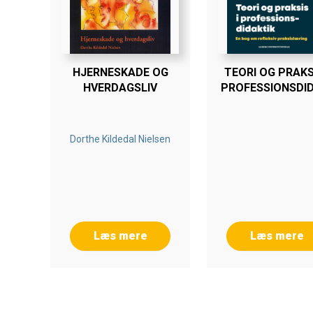
Kreativitet er et komplekst beg
er behæftet med en række sejliv
fremmes i praksis, og hvorvidt d
HJERNESKADE OG
TEORI OG PRAKSI
Denne bog udgør andet bind i vo
HVERDAGSLIV
PROFESSIONSDI
blev gennemgået i bind 1, Kreat
at etablere kreative miljøer, de
læreprocesser.
Dorthe Kildedal Nielsen
Bogen introducerer bl.a. 10 uni
opfindsomhed og åbenhed, der båd
skabe og løse nye og uventede s
løsninger til hverdagsproblemer
Læs mere
Læs mere
Denne nytænkning af, hvordan b
primært til fodboldpraktikere, m
idrætspsykologer, idrætsstuder
Med tilpasning kan de fleste vær