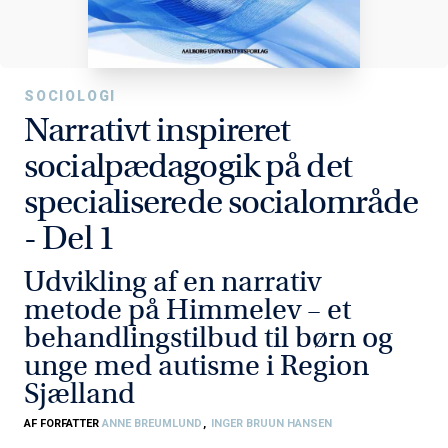
SOCIOLOGI
Narrativt inspireret
socialpædagogik på det
specialiserede socialområde
- Del 1
Udvikling af en narrativ
metode på Himmelev – et
behandlingstilbud til børn og
unge med autisme i Region
Sjælland
AF FORFATTER
ANNE BREUMLUND
,
INGER BRUUN HANSEN