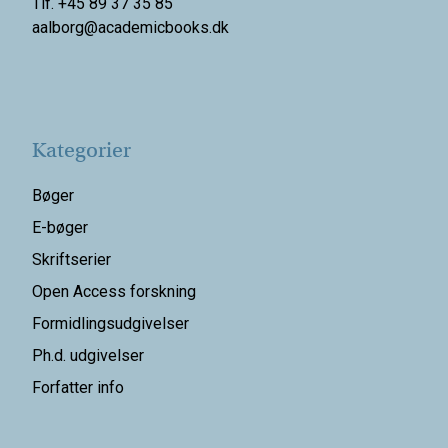
Tlf. +45 89 37 35 85
aalborg@
academicbooks.dk
Kategorier
Bøger
E-bøger
Skriftserier
Open Access forskning
Formidlingsudgivelser
Ph.d. udgivelser
Forfatter info