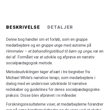
pædagogiske udfordringer i hverdagen, som udvikling og
implementering af en ny narrativt inspireret
socialpædagogisk metode møder.
Bogen henvender sig til praktikere, studerende og
BESKRIVELSE
DETALJER
undervisere på det socialfaglige og socialpædagogiske
område og andre med interesse i det specialiserede
Denne bog handler om et forløb, som en gruppe
område og narrative metoder.
medarbejdere og en gruppe unge med autisme på
---
Himmelev – et behandlingstilbud til børn og unge
, var en
Narrativt inspireret socialpædagogik på det
del af. Formålet var at udvikle og afprøve en narrativ
specialiserede socialområde. Udvikling af en narrativ
socialpædagogisk metode.
metode på Himmelev – et behandlingstilbud til børn og
unge med autisme i Region Sjælland
er første rapport ud
Metodeudviklingen tager afsæt i tre begreber fra
af flere, som formidler resultater fra et toårigt
Michael White’s narrative terapi, som medarbejdere i
metodeudviklings- og følgeforskningsprojekt på det
dialog med en underviser udviklede til narrative
specialiserede socialområde i Region Sjælland.
redskaber og guidelines for deres socialpædagogiske
Bogen beskriver og analyserer processen med at udvikle
praksis. Disse blev afprøvet i ni måneder.
en narrativ socialpædagogisk metode, tilpasse og
Forskningsresultaterne viser, at medarbejderne forandrer
justere den til praksis samt anvende den overfor unge