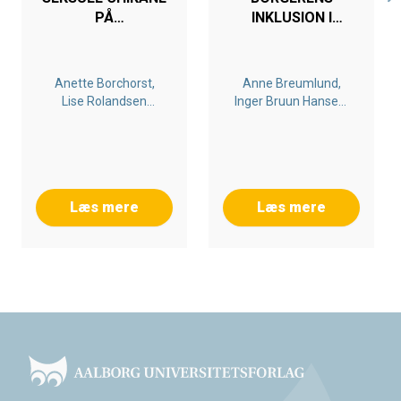
PÅ
INKLUSION I
ARBEJDSPLADSEN
LOKALE
FÆLLESSKABER
Anette Borchorst,
Anne Breumlund,
Lise Rolandsen
Inger Bruun Hansen,
Agustín
Grit Niklasson
Læs mere
Læs mere
Footer