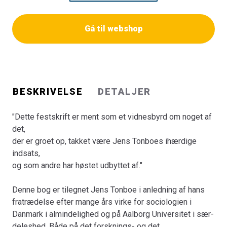
uddannelsesmæssige område har han igennem disse år
sat sine markante og personlige aftryk for eftertiden.
Gå til webshop
Sociologiens rum genbesøger flere af de rum, Jens
Tonboe i løbet af sin forsknings- karriere har besøgt,
herunder territorialitet, mobilitet, arbejde, kontrafaktisk
fortolk- ning, kausalitet, turisme, social forandring,
BESKRIVELSE
DETALJER
sociologiens rolle i samfundet og mange flere.
"Dette festskrift er ment som et vidnesbyrd om noget af
Bogen indeholder bidrag af: Niels Albertsen, Heine
det,
Andersen, Rasmus Antoft, Lene Tølbøll Blenstrup, Ann-
der er groet op, takket være Jens Tonboes ihærdige
Dorte Christensen, Stine Thidemann Faber, Barbara
indsats,
Fersch, Antje Gimmler, Lars Skov Henriksen, Michael
og som andre har høstet udbyttet af."
Hviid Jacobsen, Ole B. Jensen, Anette Jerup Jørgensen,
Anja Jørgensen, Ib Jørgensen, Lisbeth B. Knudsen, Hans
Denne bog er tilegnet Jens Tonboe i anledning af hans
Kristensen, Søren Kristensen, Jonas Larsen, Erik
fratrædelse efter mange års virke for sociologien i
Laursen, Annick Prieur, Palle Rasmussen, Lennart
Danmark i almindelighed og på Aalborg Universitet i sær-
Rosenlund og Jakob Skjøtt-Larsen.
deleshed. Både på det forsknings- og det
Bogen er en del af tilbuddet
Køb 3 Bøger - Betal For 2