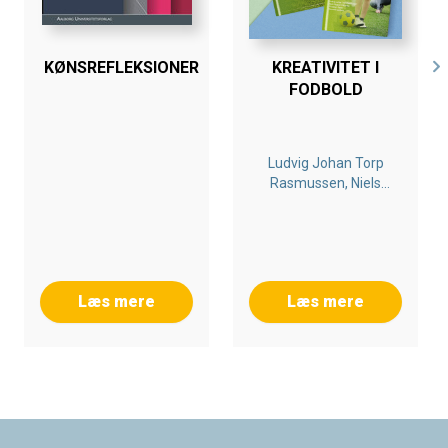
KØNSREFLEKSIONER
KREATIVITET I
FODBOLD
Ludvig Johan Torp
Rasmussen, Niels
Nygaard Rossing,
Kenneth Cortsen,
Christian Byrge
Læs mere
Læs mere
Footer