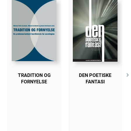
Bogen er en del af tilbuddet
Køb 3 Bøger - Betal For 2
TRADITION OG
DEN POETISKE
FORNYELSE
FANTASI