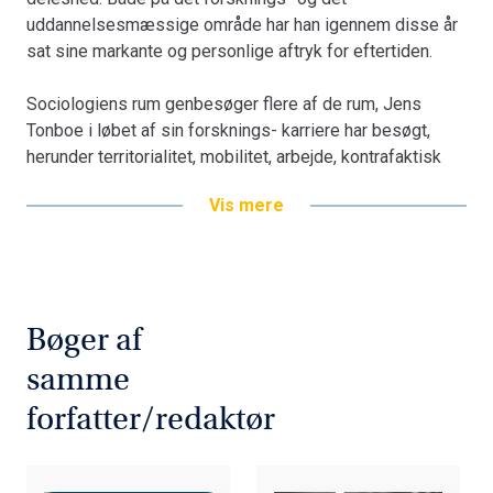
uddannelsesmæssige område har han igennem disse år
sat sine markante og personlige aftryk for eftertiden.
Sociologiens rum genbesøger flere af de rum, Jens
Tonboe i løbet af sin forsknings- karriere har besøgt,
herunder territorialitet, mobilitet, arbejde, kontrafaktisk
fortolk- ning, kausalitet, turisme, social forandring,
Vis mere
sociologiens rolle i samfundet og mange flere.
Bogen indeholder bidrag af: Niels Albertsen, Heine
Andersen, Rasmus Antoft, Lene Tølbøll Blenstrup, Ann-
Dorte Christensen, Stine Thidemann Faber, Barbara
Bøger af
Fersch, Antje Gimmler, Lars Skov Henriksen, Michael
Hviid Jacobsen, Ole B. Jensen, Anette Jerup Jørgensen,
samme
Anja Jørgensen, Ib Jørgensen, Lisbeth B. Knudsen, Hans
forfatter/redaktør
Kristensen, Søren Kristensen, Jonas Larsen, Erik
Laursen, Annick Prieur, Palle Rasmussen, Lennart
Rosenlund og Jakob Skjøtt-Larsen.