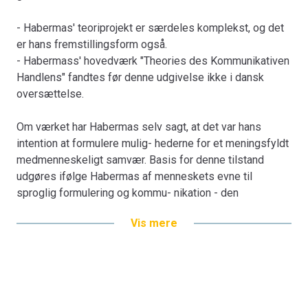
- Habermas' teoriprojekt er særdeles komplekst, og det
er hans fremstillingsform også.
- Habermass' hovedværk "Theories des Kommunikativen
Handlens" fandtes før denne udgivelse ikke i dansk
oversættelse.
Om værket har Habermas selv sagt, at det var hans
intention at formulere mulig- hederne for et meningsfyldt
medmenneskeligt samvær. Basis for denne tilstand
udgøres ifølge Habermas af menneskets evne til
sproglig formulering og kommu- nikation - den
kommunikative handlen.
Vis mere
Oversættelsen udgør et fyldigt uddrag på mere end 500
sider, hvor det, der er medtaget, er de kapitler, hvor
Habermas' egne teoribidrag kommer til deres ret.