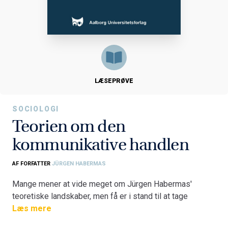
LÆSEPRØVE
SOCIOLOGI
Teorien om den
kommunikative handlen
AF FORFATTER
JÜRGEN HABERMAS
Mange mener at vide meget om Jürgen Habermas'
teoretiske landskaber, men få er i stand til at tage
begrundet stilling til dem. Dét er der to følgende gode
Læs mere
grunde til: