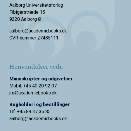
Aalborg Universitetsforlag
Fibigerstræde 15
9220 Aalborg Ø
aalborg@academicbooks.dk
CVR-nummer 27485111
Henvendelser vedr.
Manuskripter og udgivelser
Mobil: +45 40 20 92 07
jfu@academicbooks.dk
Bogholderi og bestillinger
Tlf. +45 89 37 35 85
aalborg@
academicbooks.dk