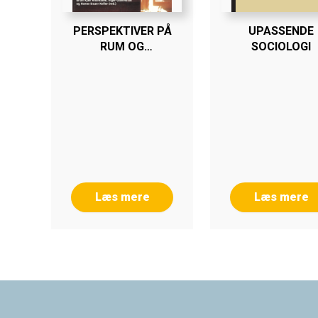
PERSPEKTIVER PÅ
UPASSENDE
RUM OG
SOCIOLOGI
FORANDRING
Læs mere
Læs mere
Footer