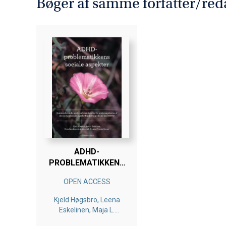
Bøger af samme forfatter/red
ADHD-
PROBLEMATIKKENS
SOCIALE ASPEKTER
OPEN ACCESS
Kjeld Høgsbro, Leena
Eskelinen, Maja L.
Andersen, Nichlas