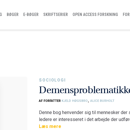
G
BØGER
E-BØGER
SKRIFTSERIER
OPEN ACCESS FORSKNING
FOR
SOCIOLOGI
Demensproblematikk
AF FORFATTER
KJELD HØGSBRO
,
ALICE BURHOLT
Denne bog henvender sig til mennesker der
ledere er interesseret i det arbejde der u
særlige former for udfordrende adfærd. Boge
Læs mere