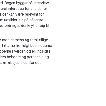
d. Bogen bygger på interview
rel interesse for alle der er
r der kan være relevant for
om udvikler sig på sådanne
rdringer, der knytter sig til
ker med demens og forskellige
orfatterne har fulgt boenhederne
boernes verden og en indsigt i
ellem beboere og personale og
g samarbejde indenfor det