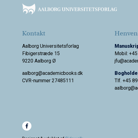
Kontakt
Henvend
Aalborg Universitetsforlag
Manuskrip
Fibigerstræde 15
Mobil: +45
9220 Aalborg Ø
jfu@acade
aalborg@academicbooks.dk
Bogholder
CVR-nummer 27485111
Tlf. +45 8
aalborg@
a