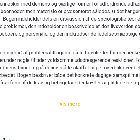
mennesker med demens og særlige former for udfordrende adfær
 boenheder, men materiale er præsenteret således at det har gene
r. Bogen indeholder dels en diskussion af de sociologiske teorie
e problemer, den indeholder en beskrivelse af den livsverden s
eboere og personale, og den indkredser de ledelsesmæssige udfo
description’ af problemstillingerne på to boenheder for mennes
 herunder nogle til tider voldsomme udadreagerende reaktioner. F
observationer og på denne måde skaffet sig et overblik over be
arbejdet. Bogen beskriver både det konkrete daglige samspil m
a i form af de krav og betingelser der knytter sig til ledelse o
Vis mere