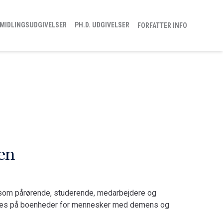
MIDLINGSUDGIVELSER
PH.D. UDGIVELSER
FORFATTER INFO
en
 som pårørende, studerende, medarbejdere og
dføres på boenheder for mennesker med demens og
n bygger på interview og observationer på to