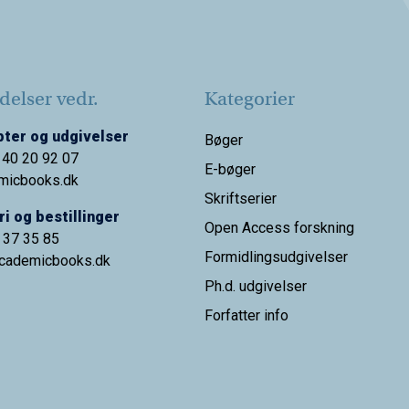
elser vedr.
Kategorier
ter og udgivelser
Bøger
 40 20 92 07
E-bøger
micbooks.dk
Skriftserier
i og bestillinger
Open Access forskning
9 37 35 85
Formidlingsudgivelser
cademicbooks.dk
Ph.d. udgivelser
Forfatter info