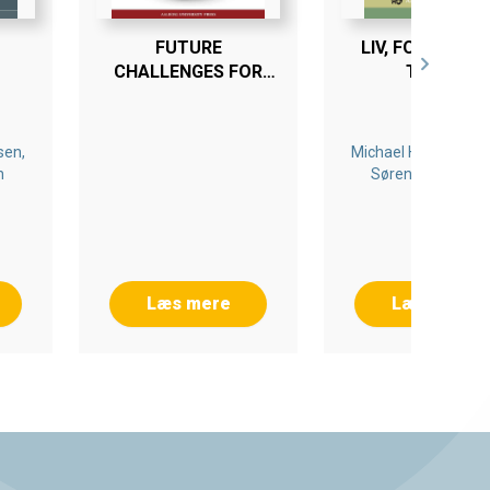
FUTURE
LIV, FORTÆLLIN
CHALLENGES FOR
TEKST
HEALTH AND
HEALTHCARE IN
EUROPE
sen,
Michael Hviid Jacob
n
Søren Kristiansen
Annick Prieur
Læs mere
Læs mere