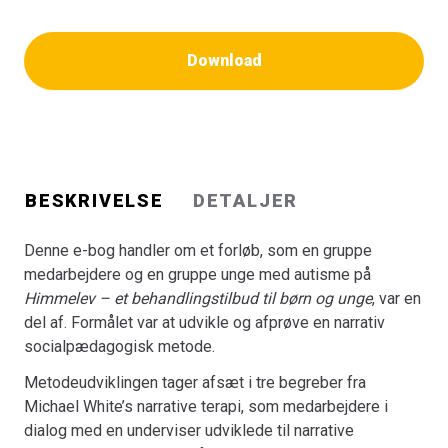
pædagogiske udfordringer i hver­dagen, som udvikling og
implementering af en ny narrativt inspireret socialpæ­
Download
dagogisk metode møder.
E-bogen henvender sig til praktikere, studerende og
undervisere på det socialfaglige og socialpædagogiske
område og andre med interesse i det specialiserede
område og narrative metoder.
---
BESKRIVELSE
DETALJER
Narrativt inspireret socialpædagogik på det
specialiserede socialområde. Udvikling af en narrativ
Denne e-bog handler om et forløb, som en gruppe
metode på Himmelev – et behandlingstilbud til børn og
medarbejdere og en gruppe unge med autisme på
unge med autisme i Region Sjælland
er første rapport ud
Himmelev – et behandlingstilbud til børn og unge
, var en
af flere, som formidler resultater fra et toårigt
del af. Formålet var at udvikle og afprøve en narrativ
metodeudviklings- og følgeforskningsprojekt på det
socialpædagogisk metode.
specialiserede socialområde i Region Sjælland.
Metodeudviklingen tager afsæt i tre begreber fra
E-bogen beskriver og analyserer processen med at
Michael White’s narrative terapi, som medarbejdere i
udvikle en narrativ socialpæ­dagogisk metode, tilpasse
dialog med en underviser udviklede til narrative
og justere den til praksis samt anvende den overfor