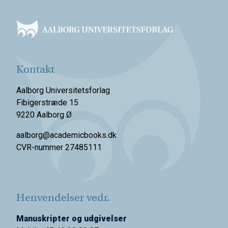
Footer
Kontakt
Aalborg Universitetsforlag
Fibigerstræde 15
9220 Aalborg Ø
aalborg@academicbooks.dk
CVR-nummer 27485111
Henvendelser vedr.
Manuskripter og udgivelser