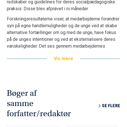
redskaber og guidelines for deres socialpædagogiske
unge med autisme. Der er fokus på implementeringen af
praksis. Disse blev afprøvet i ni måneder.
metoden.
Projektet er udført af forskere på Institut for Sociologi og
Forskningsresultaterne viser, at medarbejderne forandrer
Socialt Arbejde i samspil med prak­ti­ke­re på Himmelev
syn på egne handle­mulig­heder og de unge ved at skabe
behandlingstilbud. Det er finansieret af Socialområdet i
alternative fortællinger om og med de unge, have fokus
Region Sjælland.
på de unges intentioner og ved at eksternalisere deres
vanskeligheder. Det ses gen­nem medarbejdernes
fortællinger fra praksis, fastholdt i lydoptagelser fra
Vis mere
deres fælles refleksionsrum. Bogen formidler disse
fortællinger fra praksis.
Fortællingerne giver desuden et indblik ind i de
pædagogiske udfordringer i hver­dagen, som udvikling og
implementering af en ny narrativt inspireret socialpæ­
Bøger af
dagogisk metode møder.
samme
SE FLERE
E-bogen henvender sig til praktikere, studerende og
forfatter/redaktør
undervisere på det socialfaglige og socialpædagogiske
område og andre med interesse i det specialiserede