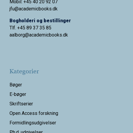
Mobil: +45 40 20 92 07
jfu@academicbooks.dk
Bogholderi og bestillinger
Tlf. +45 89 37 35 85
aalborg@
academicbooks.dk
Kategorier
Bøger
E-bøger
Skriftserier
Open Access forskning
Formidlingsudgivelser
Ph.d. udgivelser