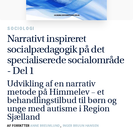
SOCIOLOGI
Narrativt inspireret
socialpædagogik på det
specialiserede socialområde
- Del 1
Udvikling af en narrativ
metode på Himmelev – et
behandlingstilbud til børn og
unge med autisme i Region
Sjælland
AF FORFATTER
ANNE BREUMLUND
,
INGER BRUUN HANSEN