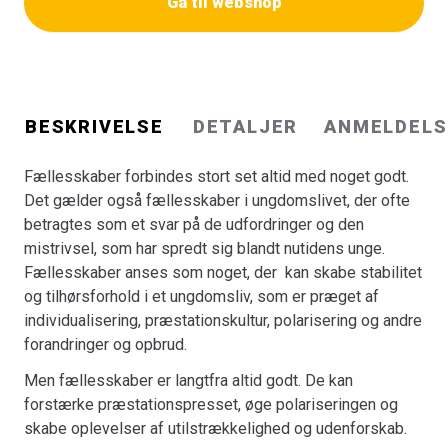
Gå til webshop
Bogen bidrager også med opmærksomhedspunkter, der
kan bruges i arbejdet med at skabe gode og opbyggende
fællesskaber i ungdomslivet.
Fællesskaber i ungdomslivet
henvender sig både til
praktikere, studerende, forskere, forældre og
undervisere, der beskæftiger sig med fællesskaber og
BESKRIVELSE
DETALJER
ANMELDELS
trivsel i ungdomslivet, samt til de aktører, der skaber
rammerne for dette arbejde.
Fællesskaber forbindes stort set altid med noget godt.
Bogen er skrevet af forskere fra Center for
Det gælder også fællesskaber i ungdomslivet, der ofte
Ungdomsforskning og bygger på resultaterne fra
betragtes som et svar på de udfordringer og den
forskningsprojektet Kan ungefællesskaber gøre ondt?,
mistrivsel, som har spredt sig blandt nutidens unge.
som er blevet til i et samarbejde med Mary Fonden.
Fællesskaber anses som noget, der kan skabe stabilitet
Forskningsprojektet og bogen er muliggjort gennem en
og tilhørsforhold i et ungdomsliv, som er præget af
bevilling fra William Demant Fonden.
individualisering, præstationskultur, polarisering og andre
forandringer og opbrud.
Men fællesskaber er langtfra altid godt. De kan
forstærke præstationspresset, øge polariseringen og
skabe oplevelser af utilstrækkelighed og udenforskab.