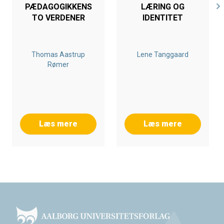
PÆDAGOGIKKENS
LÆRING OG
TO VERDENER
IDENTITET
Thomas Aastrup
Lene Tanggaard
Rømer
Læs mere
Læs mere
Footer