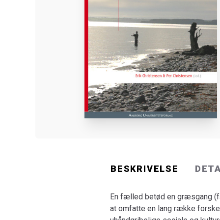
BESKRIVELSE
DET
En fælled betød en græsgang (fæ
at omfatte en lang række forsk