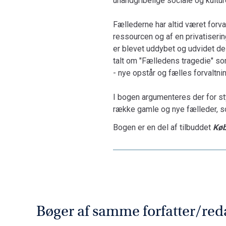
uhåndgribelige sociale og kultur
Fællederne har altid været forva
ressourcen og af en privatiserin
er blevet uddybet og udvidet de 
talt om "Fælledens tragedie" so
- nye opstår og fælles forvaltning
I bogen argumenteres der for sty
række gamle og nye fælleder, so
Bogen er en del af tilbuddet
Køb
Bøger af samme forfatter/red