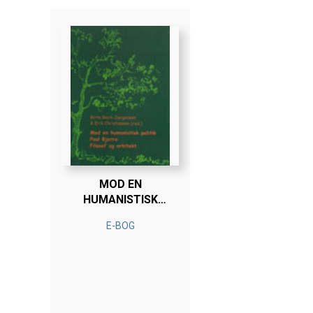
MOD EN
HUMANISTISK
POLITIK - POUL
E-BOG
BJERRE