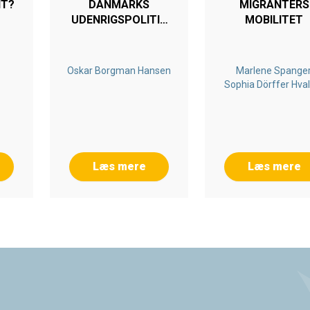
NT?
DANMARKS
MIGRANTERS
UDENRIGSPOLITIK
MOBILITET
EFTER 1864
Oskar Borgman Hansen
Marlene Spanger
Sophia Dörffer Hva
Læs mere
Læs mere