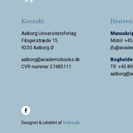
Kontakt
Henvend
Aalborg Universitetsforlag
Manuskrip
Fibigerstræde 15
Mobil: +45
9220 Aalborg Ø
jfu@acade
aalborg@academicbooks.dk
Bogholder
CVR-nummer 27485111
Tlf. +45 8
aalborg@
a
Designet & udviklet af
Sidewalk