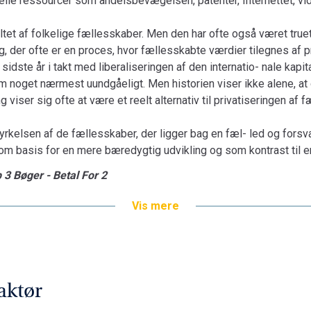
elle ressourcer som andelsbevægelsen, patenter, Internettet, vide
ltet af folkelige fællesskaber. Men den har ofte også været truet
g, der ofte er en proces, hvor fællesskabte værdier tilegnes af 
sidste år i takt med liberaliseringen af den internatio- nale kap
m noget nærmest uundgåeligt. Men historien viser ikke alene, at
 viser sig ofte at være et reelt alternativ til privatiseringen af f
rkelsen af de fællesskaber, der ligger bag en fæl- led og forsva
m basis for en mere bæredygtig udvikling og som kontrast til en
 3 Bøger - Betal For 2
Vis mere
aktør