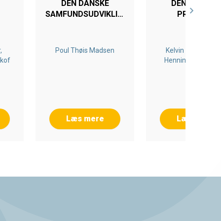
DEN DANSKE
DEN FAGLIGE
SAMFUNDSUDVIKLING
PRAKSIS I
1848-2012
JOBCENTREN
,
Poul Thøis Madsen
Kelvin Baadsgaar
lkof
Henning Jørgense
Iben Nørup, Søren P
Olesen
Læs mere
Læs mere