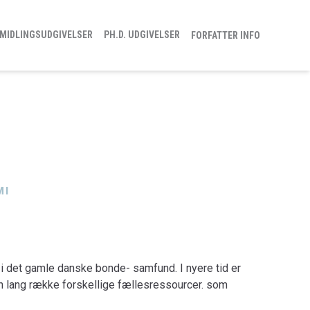
MIDLINGSUDGIVELSER
PH.D. UDGIVELSER
FORFATTER INFO
MI
i det gamle danske bonde- samfund. I nyere tid er
en lang række forskellige fællesressourcer. som
også de mere uhåndgribelige sociale og kulturelle