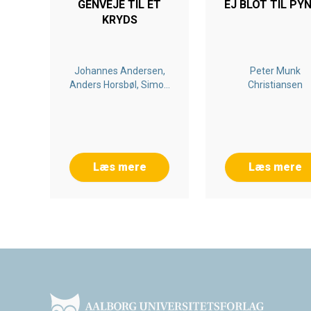
GENVEJE TIL ET
EJ BLOT TIL PY
KRYDS
Johannes Andersen,
Peter Munk
Anders Horsbøl, Simon
Christiansen
L. Jørgensen, Niels N.
Kristensen, Ditte
Shamshiri-Petersen
Læs mere
Læs mere
Footer