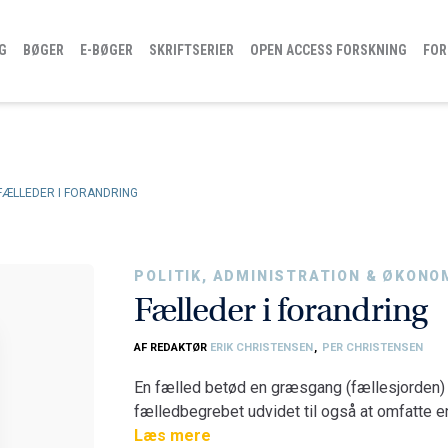
G
BØGER
E-BØGER
SKRIFTSERIER
OPEN ACCESS FORSKNING
FOR
FÆLLEDER I FORANDRING
POLITIK, ADMINISTRATION & ØKONO
Fælleder i forandring
AF REDAKTØR
ERIK CHRISTENSEN
,
PER CHRISTENSEN
En fælled betød en græsgang (fællesjorden) 
fælledbegrebet udvidet til også at omfatte 
vores vand og fisk, og vores el-system men 
Læs mere