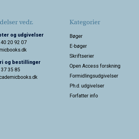
elser vedr.
Kategorier
ter og udgivelser
Bøger
 40 20 92 07
E-bøger
micbooks.dk
Skriftserier
i og bestillinger
Open Access forskning
9 37 35 85
Formidlingsudgivelser
cademicbooks.dk
Ph.d. udgivelser
Forfatter info