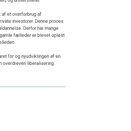
n, og universiteter.
 af et overforbrug af
private investorer. Denne proces
italdannelse. Derfor har mange
 gamle fælleder er blevet opløst
ælleden.
ret for og nyudviklingen af en
 overdreven liberalisering.