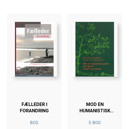
FÆLLEDER I
MOD EN
FORANDRING
HUMANISTISK
POLITIK - POUL
BOG
E-BOG
BJERRE