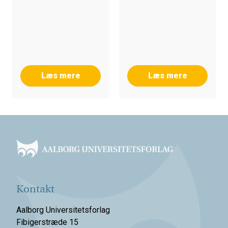
Læs mere
Læs mere
Footer
Kontakt
Aalborg Universitetsforlag
Fibigerstræde 15