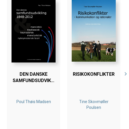
Bogen er skrevet på baggrund af Kirsten Hviid's ph.d.-
afhandling:
No Life - om gadelivsstil, territorialitet, og
maskulinitet blandt unge mænd i et forstadskvarter
,
2007, Aalborg Universitet, Institut for Historie,
Internationale Studier og Samfundsforhold, Akademiet
for Migrationsstudier i Danmark.
Bogen er illustreret med billeder fra Martin Stampes
fotoreportage: In My Brothers Kingdom. Martin Stampe
vandt årets pressefoto i 2008 med et billede fra
fotoreportagen.
DEN DANSKE
RISIKOKONFLIKTER
Bogen er en del af tilbuddet
Køb 3 Bøger - Betal For 2
SAMFUNDSUDVIKLING
1848-2012
Poul Thøis Madsen
Tine Skovmøller
Poulsen