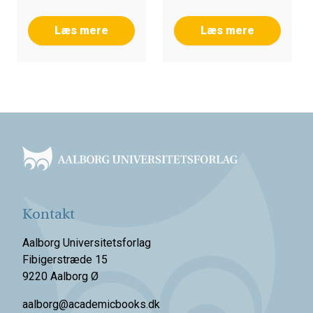
Læs mere
Læs mere
Footer
Kontakt
Aalborg Universitetsforlag
Fibigerstræde 15
9220 Aalborg Ø
aalborg@academicbooks.dk