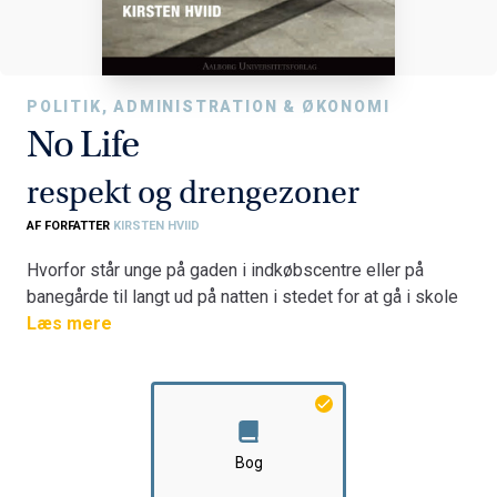
POLITIK, ADMINISTRATION & ØKONOMI
No Life
respekt og drengezoner
AF FORFATTER
KIRSTEN HVIID
Hvorfor står unge på gaden i indkøbscentre eller på
banegårde til langt ud på natten i stedet for at gå i skole
eller i klub? Hvorfor opstår der ofte konflikter mellem de
Læs mere
unge, pædagoger, lærere og politiet?
Denne bog tegner et portræt af gadelivsstilen No-life fra
et boligområde i en nordsjællandsk kommune.
Broderskaber, gangsta-rap og respekt giver unge
Bog
oplevelser af succes og spænding. Bogen tager