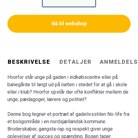
udgangspunkt i historien om
Klub 1188
, der blev startet
op som en forsøgsklub for at dæmme op for gentagne
konflikter mellem politiet og de unge på gaden og
Gå til webshop
ungdomskriminaliteten. Med oprettelsen af
Klub 1188,
hvor en gruppe af unge fik ansvaret for det
kriminalpræventive arbejde i lokalområdet, opstod to
forskellige fællesskaber og identiteter; dels blandt de
unge, som var indenfor i klubben og dels blandt de unge,
BESKRIVELSE
DETALJER
ANMELDELS
som stod udenfor. Den ene gruppe af unge inden for
klubben blev brobyggere, medens den anden gruppe af
Hvorfor står unge på gaden i indkøbscentre eller på
unge, der stod uden for klubben, udviklede en
banegårde til langt ud på natten i stedet for at gå i skole
modidentitet med udgangspunkt i hip hop subkulturen og
eller i klub? Hvorfor opstår der ofte konflikter mellem de
senere gansta-rappen. De unge i fællesskaberne blev
unge, pædagoger, lærere og politiet?
henholdsvis kaldt for; de rolige og de vilde. Bogens
kapitler tager udgangspunkt i de unges egne fortællinger
Denne bog tegner et portræt af gadelivsstilen No-life fra
om deres oplevelser fra fællesskaberne, gaden, klubben
et boligområde i en nordsjællandsk kommune.
og fængslet.
Broderskaber, gangsta-rap og respekt giver unge
oplevelser af succes og spænding. Bogen tager
Bogen er skrevet på baggrund af Kirsten Hviid's ph.d.-