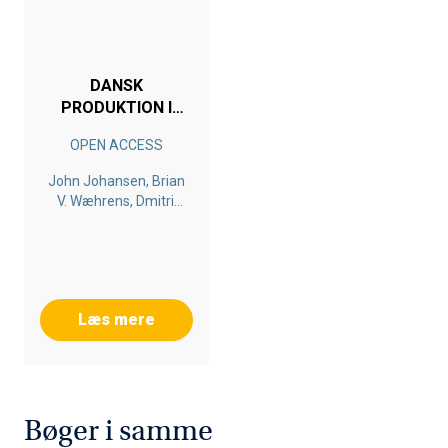
netværk?
DANSK
PRODUKTION I
GLOBALE
OPEN ACCESS
VÆRDIKÆDER
John Johansen, Brian
V. Wæhrens, Dmitrij
Slepniov
Læs mere
Bøger i samme