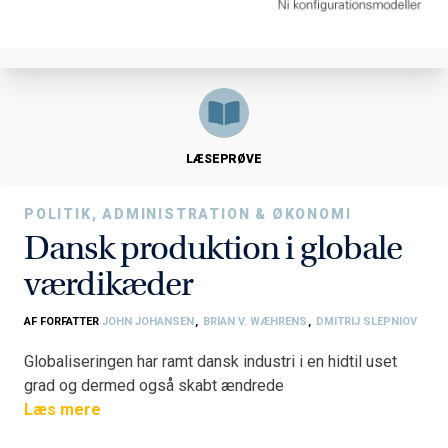
LÆSEPRØVE
POLITIK, ADMINISTRATION & ØKONOMI
Dansk produktion i globale
værdikæder
AF FORFATTER
JOHN JOHANSEN
,
BRIAN V. WÆHRENS
,
DMITRIJ SLEPNIOV
Globaliseringen har ramt dansk industri i en hidtil uset
grad og dermed også skabt ændrede
ledelsesopgaver med fokus på det globale
Læs mere
produktionsnetværk. Dette stiller nye krav - ikke bare til