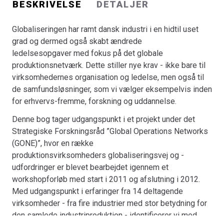
BESKRIVELSE
DETALJER
med fokus på at levere beslutningsstøtte til
”globaliseringsudsatte” ledere.
Globaliseringen har ramt dansk industri i en hidtil uset
Bogen diskuterer nogle af de faktorer, der påvirker
grad og dermed også skabt ændrede
industriens udviklingsmønstre og virksomheders
ledelsesopgaver med fokus på det globale
mulighed for at konkurrere. Publikationen er ikke
produktionsnetværk. Dette stiller nye krav - ikke bare til
tænkt som en uddybende behandling af
virksomhedernes organisation og ledelse, men også til
globaliseringsemnet, men snarere som et initierende
de samfundsløsninger, som vi vælger eksempelvis inden
diskussionsoplæg. Spørgsmålet er ikke, om danske
for erhvervs-fremme, forskning og uddannelse.
virksomheder skal indgå i en global økonomi.
Spørgsmålet er snarere, hvordan kan danske
Denne bog tager udgangspunkt i et projekt under det
virksomheder få mere udbytte ud af at indgå i et globalt
Strategiske Forskningsråd ”Global Operations Networks
netværk?
(GONE)”, hvor en række
produktionsvirksomheders globaliseringsvej og -
udfordringer er blevet bearbejdet igennem et
workshopforløb med start i 2011 og afslutning i 2012.
Med udgangspunkt i erfaringer fra 14 deltagende
virksomheder - fra fire industrier med stor betydning for
den samlede industriproduktion - identificerer vi med