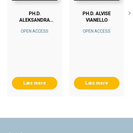
PH.D.
PH.D. ALVISE
ALEKSANDRA
VIANELLO
KATARZYNA
OPEN ACCESS
OPEN ACCESS
KOTERAS
Læs mere
Læs mere
Footer