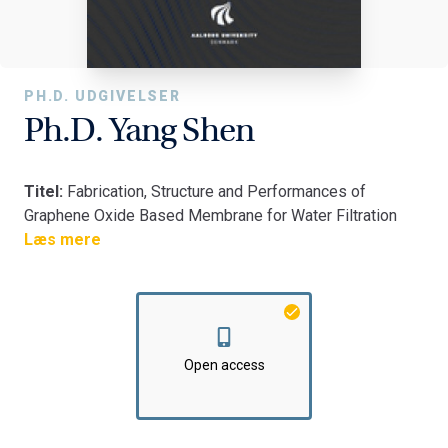
PH.D. UDGIVELSER
Ph.D. Yang Shen
Titel:
Fabrication, Structure and Performances of
Graphene Oxide Based Membrane for Water Filtration
Fakultet:
Læs mere
Det Ingeniør- og Naturvidenskabelige Fakultet
Institut:
Institut for Kemi og Biovidenskab
Open access