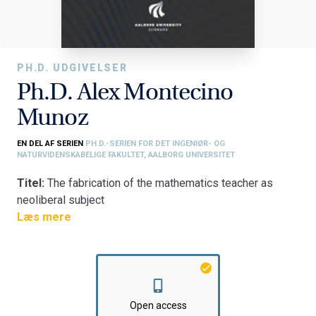
PH.D. UDGIVELSER
Ph.D. Alex Montecino
Munoz
EN DEL AF SERIEN
PH.D.-SERIEN FOR DET INGENIØR- OG
NATURVIDENSKABELIGE FAKULTET, AALBORG UNIVERSITET
Titel:
The fabrication of the mathematics teacher as
neoliberal subject
Fakultet:
Læs mere
Det Ingeniør- og Naturvidenskabelige Fakultet
Institut:
Institut for Planlægning
Open access