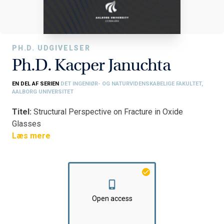
PH.D. UDGIVELSER
Ph.D. Kacper Januchta
EN DEL AF SERIEN
DET INGENIØR- OG NATURVIDENSKABELIGE FAKULTET,
AALBORG UNIVERSITET
Titel:
Structural Perspective on Fracture in Oxide
Glasses
Fakultet:
Læs mere
Det Ingeniør- og Naturvidenskabelige Fakultet
Institut:
Institut for Kemi og Biovidenskab
Open access