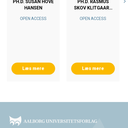
PH.D. SUSAN HOVE
PH.D. RASMUS
HANSEN
SKOV KLITGAARD
MADSEN
OPEN ACCESS
OPEN ACCESS
Læs mere
Læs mere
Footer