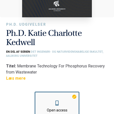
PH.D. UDGIVELSER
Ph.D. Katie Charlotte
Kedwell
EN DEL AF SERIEN
DET INGENIØR- OG NATURVIDENSKABELIGE FAKULTET,
AALBORG UNIVERSITET
Titel:
Membrane Technology For Phosphorus Recovery
from Wastewater
Fakultet:
Læs mere
Det Ingeniør- og Naturvidenskabelige Fakultet
Institut:
Institut for Kemi og Biovidenskab
Open access