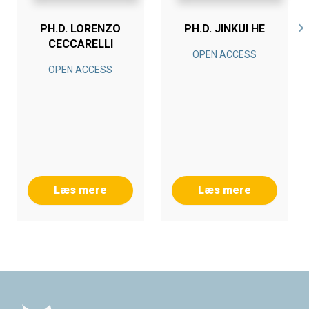
PH.D. LORENZO
PH.D. JINKUI HE
CECCARELLI
OPEN ACCESS
OPEN ACCESS
Læs mere
Læs mere
Footer