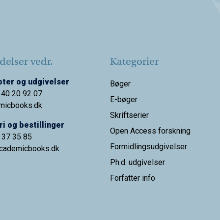
elser vedr.
Kategorier
ter og udgivelser
Bøger
 40 20 92 07
E-bøger
micbooks.dk
Skriftserier
i og bestillinger
Open Access forskning
9 37 35 85
Formidlingsudgivelser
cademicbooks.dk
Ph.d. udgivelser
Forfatter info