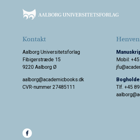
Kontakt
Henvend
Aalborg Universitetsforlag
Manuskrip
Fibigerstræde 15
Mobil: +45
9220 Aalborg Ø
jfu@acade
aalborg@academicbooks.dk
Bogholder
CVR-nummer 27485111
Tlf. +45 8
aalborg@
a