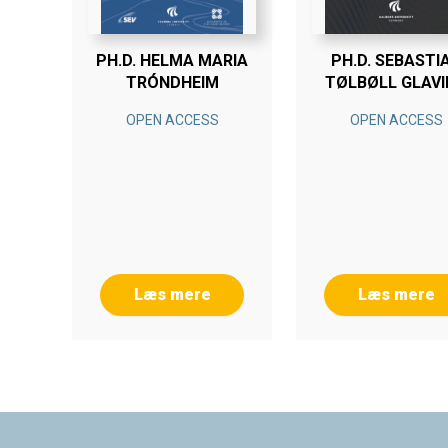
PH.D. HELMA MARIA
PH.D. SEBASTI
TRÓNDHEIM
TØLBØLL GLAV
OPEN ACCESS
OPEN ACCESS
Læs mere
Læs mere
Footer