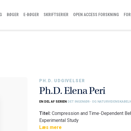
G
BØGER
E-BØGER
SKRIFTSERIER
OPEN ACCESS FORSKNING
FOR
PH.D. UDGIVELSER
Ph.D. Elena Peri
EN DEL AF SERIEN
DET INGENIØR- OG NATURVIDENSKABELI
Titel:
Compression and Time-Dependent Behav
Experimental Study
Fakultet:
Læs mere
Det Ingeniør- og Naturvidenskabeli