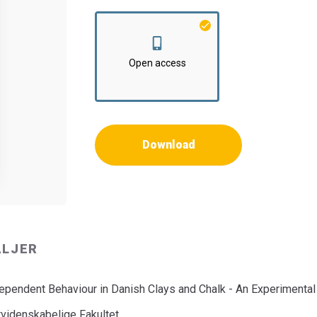
Institut:
Institut for Byggeri, By og Miljø
Open access
Download
ALJER
endent Behaviour in Danish Clays and Chalk - An Experimental
rvidenskabelige Fakultet