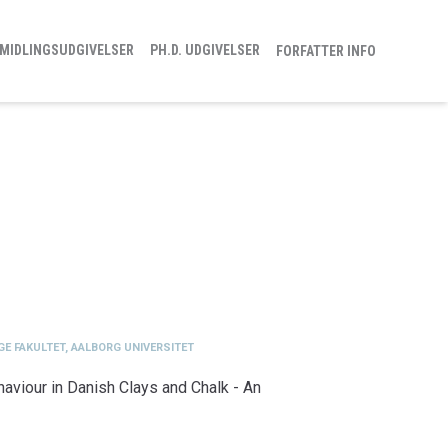
MIDLINGSUDGIVELSER
PH.D. UDGIVELSER
FORFATTER INFO
GE FAKULTET, AALBORG UNIVERSITET
iour in Danish Clays and Chalk - An
ge Fakultet