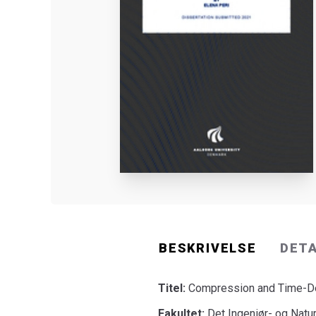
BESKRIVELSE
DET
Titel:
Compression and Time-Dep
Fakultet:
Det Ingeniør- og Natu