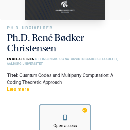
PH.D. UDGIVELSER
Ph.D. René Bødker
Christensen
EN DEL AF SERIEN
DET INGENIØR- OG NATURVIDENSKABELIGE FAKULTET,
AALBORG UNIVERSITET
Titel:
Quantum Codes and Multiparty Computation: A
Coding Theoretic Approach
Fakultet:
Læs mere
Det Ingeniør- og Naturvidenskabelige Fakultet
Institut:
Institut for Matematiske Fag
Open access