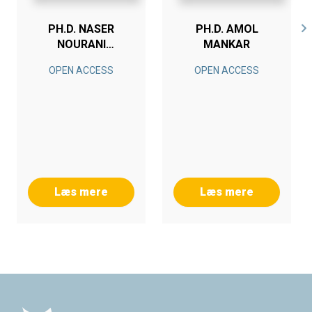
PH.D. NASER
PH.D. AMOL
NOURANI
MANKAR
ESFETANAJ
OPEN ACCESS
OPEN ACCESS
Læs mere
Læs mere
Footer