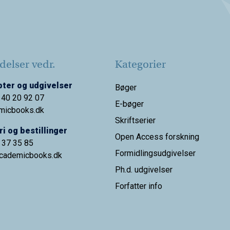
elser vedr.
Kategorier
ter og udgivelser
Bøger
 40 20 92 07
E-bøger
micbooks.dk
Skriftserier
i og bestillinger
Open Access forskning
9 37 35 85
Formidlingsudgivelser
cademicbooks.dk
Ph.d. udgivelser
Forfatter info