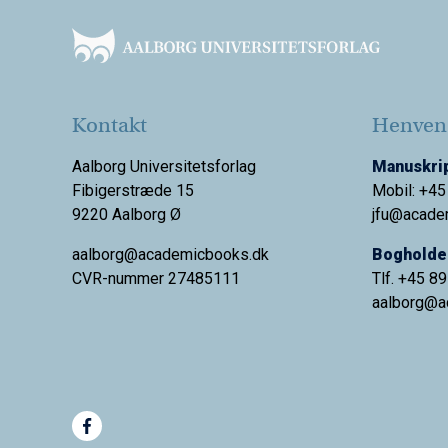
Kontakt
Henvend
Aalborg Universitetsforlag
Manuskrip
Fibigerstræde 15
Mobil: +45
9220 Aalborg Ø
jfu@acade
aalborg@academicbooks.dk
Bogholder
CVR-nummer 27485111
Tlf. +45 8
aalborg@
a