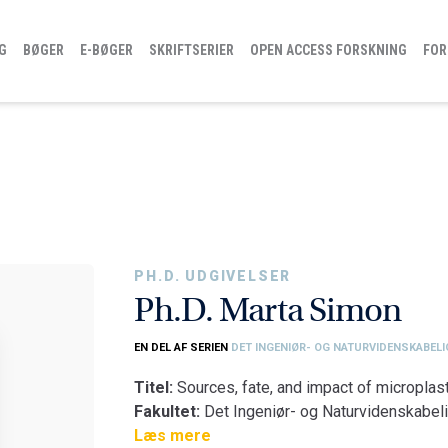
G
BØGER
E-BØGER
SKRIFTSERIER
OPEN ACCESS FORSKNING
FOR
PH.D. UDGIVELSER
Ph.D. Marta Simon
EN DEL AF SERIEN
DET INGENIØR- OG NATURVIDENSKABELI
Titel:
Sources, fate, and impact of microplas
Fakultet:
Det Ingeniør- og Naturvidenskabeli
Institut:
Læs mere
Institut for Byggeri, By og Miljø