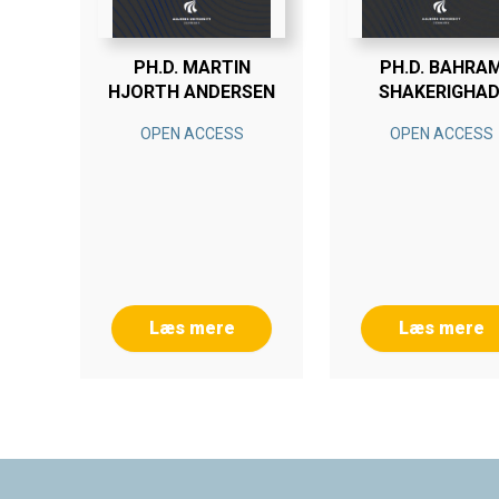
PH.D. MARTIN
PH.D. BAHRA
HJORTH ANDERSEN
SHAKERIGHAD
OPEN ACCESS
OPEN ACCESS
Læs mere
Læs mere
Footer