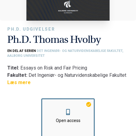
PH.D. UDGIVELSER
Ph.D. Thomas Hvolby
EN DEL AF SERIEN
DET INGENIØR- OG NATURVIDENSKABELIGE FAKULTET,
AALBORG UNIVERSITET
Titel:
Essays on Risk and Fair Pricing
Fakultet:
Det Ingeniør- og Naturvidenskabelige Fakultet
Institut:
Læs mere
Institut for Matematiske Fag
Open access