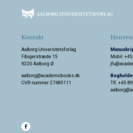
Kontakt
Henvend
Aalborg Universitetsforlag
Manuskrip
Fibigerstræde 15
Mobil: +45
9220 Aalborg Ø
jfu@acade
aalborg@academicbooks.dk
Bogholder
CVR-nummer 27485111
Tlf. +45 8
aalborg@
a