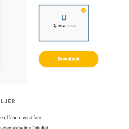
Open access
Download
ALJER
le offshore wind farm
rvidenskabelige Fakultet