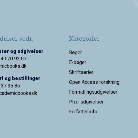
elser vedr.
Kategorier
ter og udgivelser
Bøger
 40 20 92 07
E-bøger
micbooks.dk
Skriftserier
i og bestillinger
Open Access forskning
9 37 35 85
Formidlingsudgivelser
cademicbooks.dk
Ph.d. udgivelser
Forfatter info