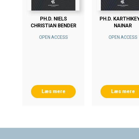
PH.D. NIELS
PH.D. KARTHIKE
CHRISTIAN BENDER
NAINAR
OPEN ACCESS
OPEN ACCESS
Læs mere
Læs mere
Footer