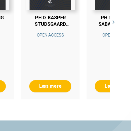
NG
PH.D. KASPER
PH.D. TOMAS
STUDSGAARD
SABALIAUSKA
SØRENSEN
OPEN ACCESS
OPEN ACCESS
Læs mere
Læs mere