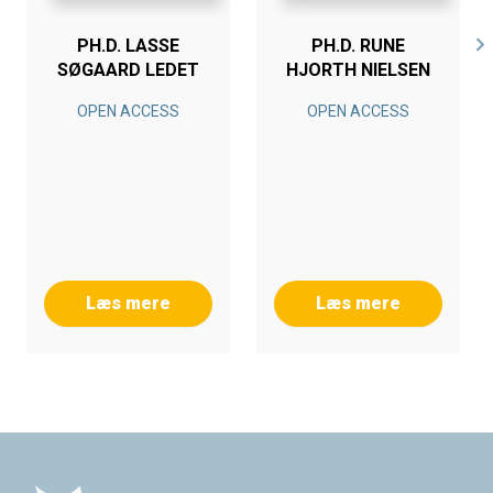
PH.D. LASSE
PH.D. RUNE
SØGAARD LEDET
HJORTH NIELSEN
OPEN ACCESS
OPEN ACCESS
Læs mere
Læs mere
Footer