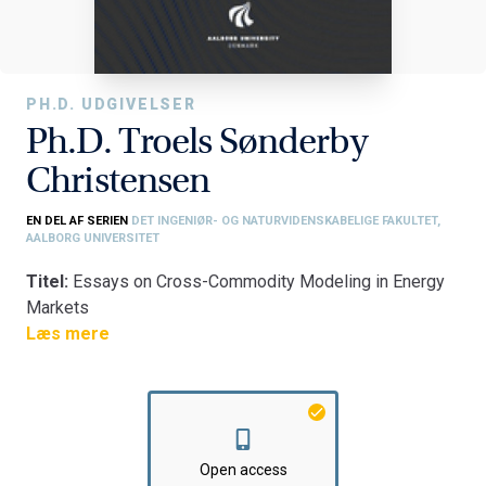
PH.D. UDGIVELSER
Ph.D. Troels Sønderby
Christensen
EN DEL AF SERIEN
DET INGENIØR- OG NATURVIDENSKABELIGE FAKULTET,
AALBORG UNIVERSITET
Titel:
Essays on Cross-Commodity Modeling in Energy
Markets
Fakultet:
Læs mere
Det Ingeniør- og Naturvidenskabelige Fakultet
Institut:
Institut for Matematiske Fag
Open access