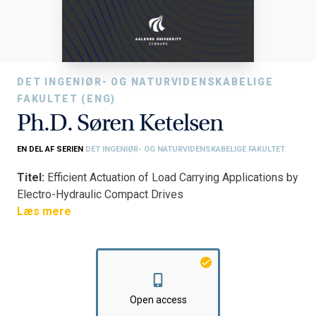
DET INGENIØR- OG NATURVIDENSKABELIGE
FAKULTET (ENG)
Ph.D. Søren Ketelsen
EN DEL AF SERIEN
DET INGENIØR- OG NATURVIDENSKABELIGE FAKULTET
Titel:
Efficient Actuation of Load Carrying Applications by
Electro-Hydraulic Compact Drives
Fakultet:
Læs mere
Det Ingeniør- og Naturvidenskabelige Fakultet
Institut:
AAU Energi
Open access