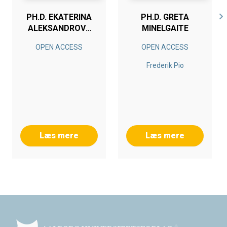
PH.D. EKATERINA
PH.D. GRETA
ALEKSANDROVA
MINELGAITE
PETROVA
OPEN ACCESS
OPEN ACCESS
Frederik Pio
Læs mere
Læs mere
Footer