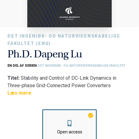
DET INGENIØR- OG NATURVIDENSKABELIGE
FAKULTET (ENG)
Ph.D. Dapeng Lu
EN DEL AF SERIEN
DET INGENIØR- OG NATURVIDENSKABELIGE FAKULTET
Titel:
Stability and Control of DC-Link Dynamics in
Three-phase Grid-Connected Power Converters
Fakultet:
Læs mere
Det Ingeniør- og Naturvidenskabelige Fakultet
Institut:
AAU Energi
Open access