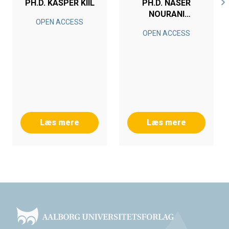
PH.D. KASPER KIIL
PH.D. NASER
NOURANI
OPEN ACCESS
ESFETANAJ
OPEN ACCESS
Læs mere
Læs mere
Footer