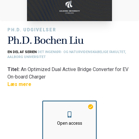
PH.D. UDGIVELSER
Ph.D. Bochen Liu
EN DEL AF SERIEN
DET INGENIØR- OG NATURVIDENSKABELIGE FAKULTET,
AALBORG UNIVERSITET
Titel:
An Optimized Dual Active Bridge Converter for EV
On-board Charger
Fakultet:
Læs mere
Det Ingeniør- og Naturvidenskabelige Fakultet
Institut:
Institut for Energiteknik
Open access