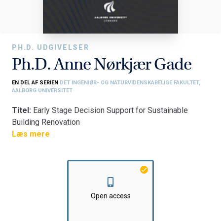
PH.D. UDGIVELSER
Ph.D. Anne Nørkjær Gade
EN DEL AF SERIEN
DET INGENIØR- OG NATURVIDENSKABELIGE FAKULTET,
AALBORG UNIVERSITET
Titel:
Early Stage Decision Support for Sustainable
Building Renovation
Fakultet:
Læs mere
Det Ingeniør- og Naturvidenskabelige Fakultet
Institut:
Institut for Byggeri og Anlæg
Open access