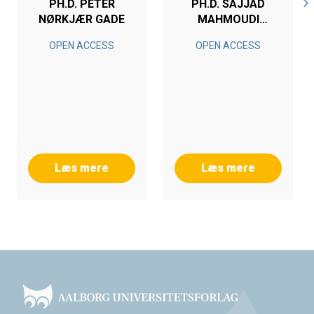
PH.D. PETER
PH.D. SAJJAD
NØRKJÆR GADE
MAHMOUDI
NEZHAD
OPEN ACCESS
OPEN ACCESS
Læs mere
Læs mere
Footer