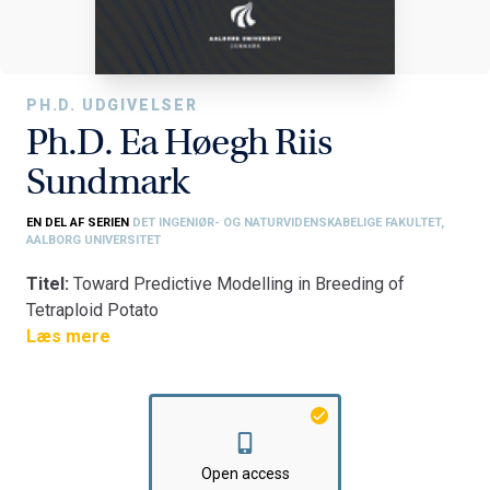
PH.D. UDGIVELSER
Ph.D. Ea Høegh Riis
Sundmark
EN DEL AF SERIEN
DET INGENIØR- OG NATURVIDENSKABELIGE FAKULTET,
AALBORG UNIVERSITET
Titel:
Toward Predictive Modelling in Breeding of
Tetraploid Potato
Fakultet:
Læs mere
Det Ingeniør- og Naturvidenskabelige Fakultet
Institut:
Institut for Kemi og Biovidenskab
Open access