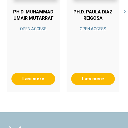
PH.D. MUHAMMAD
PH.D. PAULA DIAZ
UMAIR MUTARRAF
REIGOSA
OPEN ACCESS
OPEN ACCESS
Læs mere
Læs mere
Footer