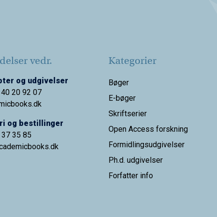
elser vedr.
Kategorier
ter og udgivelser
Bøger
 40 20 92 07
E-bøger
micbooks.dk
Skriftserier
i og bestillinger
Open Access forskning
9 37 35 85
Formidlingsudgivelser
cademicbooks.dk
Ph.d. udgivelser
Forfatter info