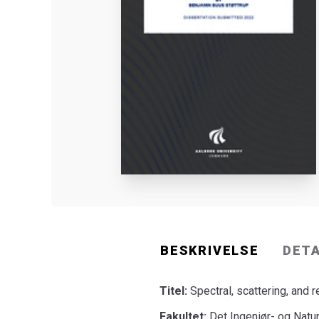
BESKRIVELSE
DET
Titel:
Spectral, scattering, and r
Fakultet:
Det Ingeniør- og Natu