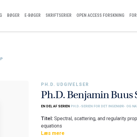
G
BØGER
E-BØGER
SKRIFTSERIER
OPEN ACCESS FORSKNING
FOR
UP
PH.D. UDGIVELSER
Ph.D. Benjamin Buus 
EN DEL AF SERIEN
PH.D.-SERIEN FOR DET INGENIØR- OG N
Titel:
Spectral, scattering, and regularity pro
equations
Læs mere
Fakultet:
Det Ingeniør- og Naturvidenskabeli