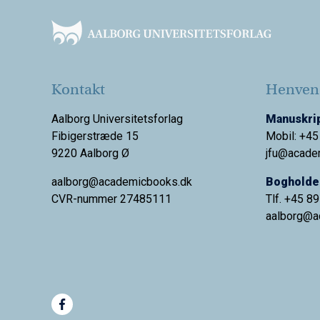
Kontakt
Henvend
Aalborg Universitetsforlag
Manuskrip
Fibigerstræde 15
Mobil: +45
9220 Aalborg Ø
jfu@acade
aalborg@academicbooks.dk
Bogholder
CVR-nummer 27485111
Tlf. +45 8
aalborg@
a