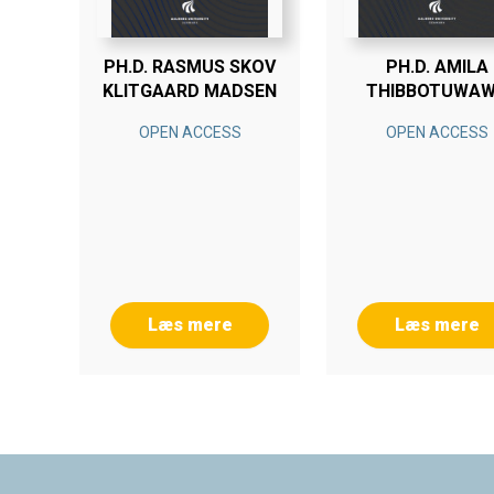
PH.D. RASMUS SKOV
PH.D. AMILA
KLITGAARD MADSEN
THIBBOTUWA
OPEN ACCESS
OPEN ACCESS
Læs mere
Læs mere
Footer