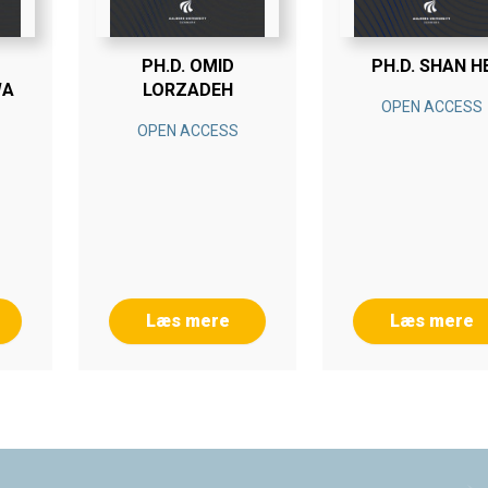
PH.D. OMID
PH.D. SHAN H
WA
LORZADEH
OPEN ACCESS
OPEN ACCESS
Læs mere
Læs mere