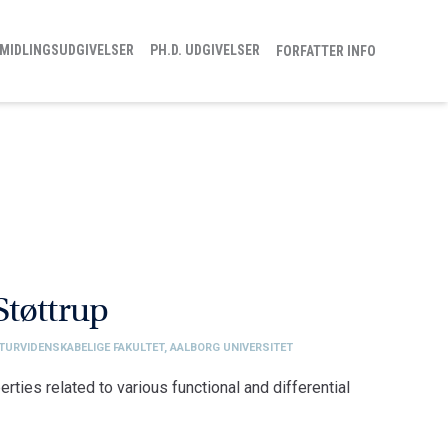
MIDLINGSUDGIVELSER
PH.D. UDGIVELSER
FORFATTER INFO
Støttrup
ATURVIDENSKABELIGE FAKULTET, AALBORG UNIVERSITET
perties related to various functional and differential
ge Fakultet