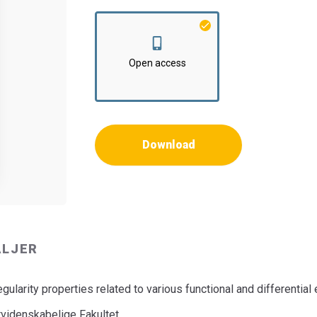
Institut:
Institut for Matematiske Fag
Open access
Download
ALJER
egularity properties related to various functional and differential
rvidenskabelige Fakultet