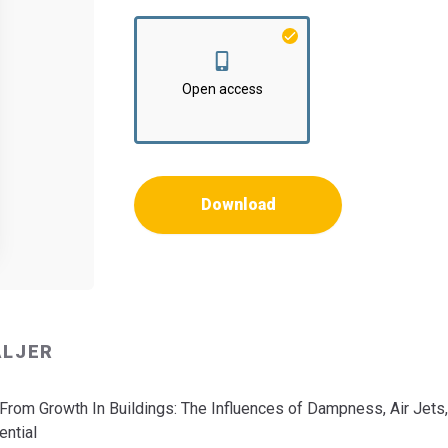
Institut:
Statens Byggeforskningsinstitut
Open access
Download
ALJER
 From Growth In Buildings: The Influences of Dampness, Air Jets,
ential