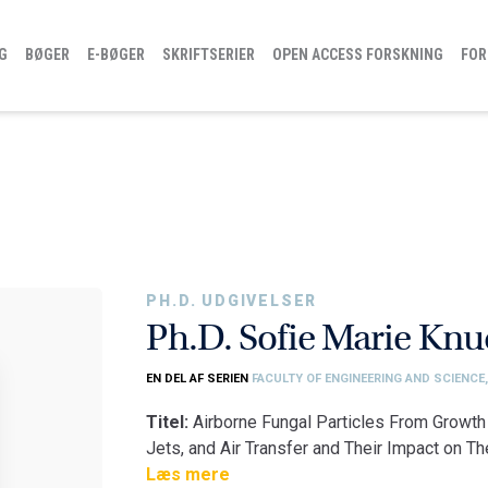
G
BØGER
E-BØGER
SKRIFTSERIER
OPEN ACCESS FORSKNING
FOR
PH.D. UDGIVELSER
Ph.D. Sofie Marie Kn
EN DEL AF SERIEN
FACULTY OF ENGINEERING AND SCIENCE
Titel:
Airborne Fungal Particles From Growth 
Jets, and Air Transfer and Their Impact on T
Fakultet:
Læs mere
Det Ingeniør- og Naturvidenskabeli