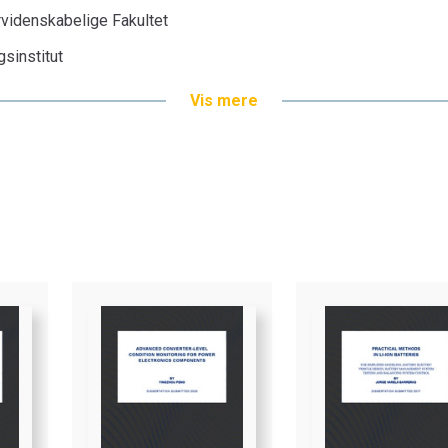
rvidenskabelige Fakultet
sinstitut
Vis mere