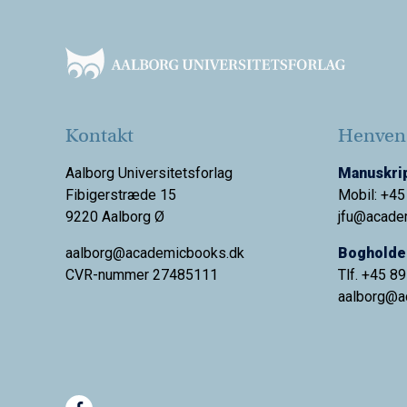
Footer
Kontakt
Henvend
Aalborg Universitetsforlag
Manuskrip
Fibigerstræde 15
Mobil: +45
9220 Aalborg Ø
jfu@acade
aalborg@academicbooks.dk
Bogholder
CVR-nummer 27485111
Tlf. +45 8
aalborg@
a