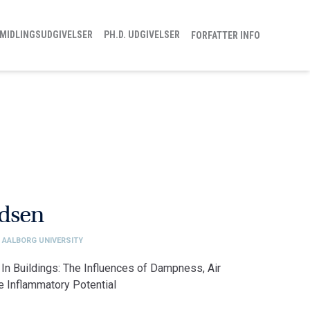
MIDLINGSUDGIVELSER
PH.D. UDGIVELSER
FORFATTER INFO
udsen
, AALBORG UNIVERSITY
In Buildings: The Influences of Dampness, Air
he Inflammatory Potential
ge Fakultet