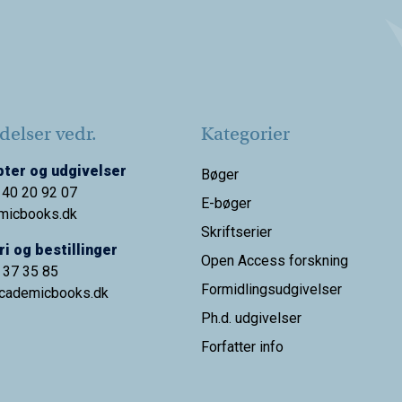
elser vedr.
Kategorier
ter og udgivelser
Bøger
 40 20 92 07
E-bøger
micbooks.dk
Skriftserier
i og bestillinger
Open Access forskning
9 37 35 85
Formidlingsudgivelser
cademicbooks.dk
Ph.d. udgivelser
Forfatter info