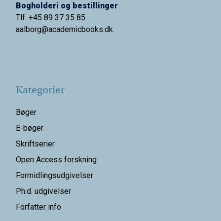
Bogholderi og bestillinger
Tlf. +45 89 37 35 85
aalborg@
academicbooks.dk
Kategorier
Bøger
E-bøger
Skriftserier
Open Access forskning
Formidlingsudgivelser
Ph.d. udgivelser
Forfatter info