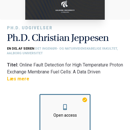
PH.D. UDGIVELSER
Ph.D. Christian Jeppesen
EN DEL AF SERIEN
DET INGENIØR- OG NATURVIDENSKABELIGE FAKULTET,
AALBORG UNIVERSITET
Titel:
Online Fault Detection for High Temperature Proton
Exchange Membrane Fuel Cells: A Data Driven
Impedance Approach
Læs mere
Fakultet:
Det Ingeniør- og Naturvidenskabelige Fakultet
Institut:
AAU Energi
Open access