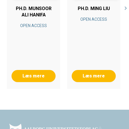
PH.D. MUNSOOR
PH.D. MING LIU
ALI HANIFA
OPEN ACCESS
OPEN ACCESS
Læs mere
Læs mere
Footer