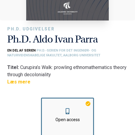
PH.D. UDGIVELSER
Ph.D. Aldo Ivan Parra
EN DEL AF SERIEN
PH.D.-SERIEN FOR DET INGENIØR- OG
NATURVIDENSKABELIGE FAKULTET, AALBORG UNIVERSITET
Titel:
Curupira’s Walk: prowling ethnomathematics theory
through decoloniality
Fakultet:
Læs mere
Det Tekniske Fakultet for IT og Design
Institut:
Institut for Planlægning
Open access