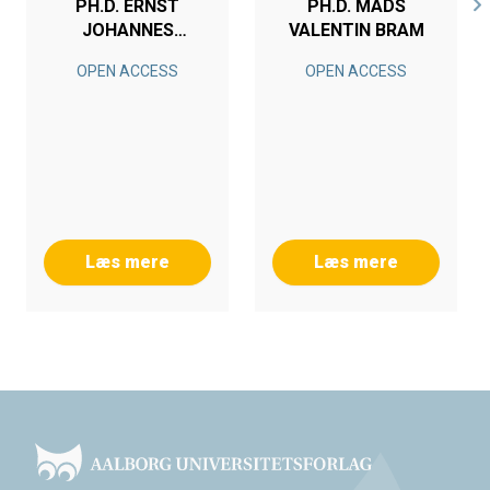
PH.D. ERNST
PH.D. MADS
JOHANNES
VALENTIN BRAM
PROSMAN
OPEN ACCESS
OPEN ACCESS
Læs mere
Læs mere
Footer