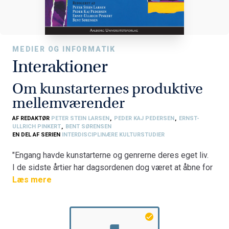
MEDIER OG INFORMATIK
Interaktioner
Om kunstarternes produktive
mellemværender
AF REDAKTØR
PETER STEIN LARSEN
,
PEDER KAJ PEDERSEN
,
ERNST-
ULLRICH PINKERT
,
BENT SØRENSEN
EN DEL AF SERIEN
INTERDISCIPLINÆRE KULTURSTUDIER
"Engang havde kunstarterne og genrerne deres eget liv.
I de sidste årtier har dagsordenen dog været at åbne for
andre genrer, kunstarter og medier - eller ligefrem at
Læs mere
fusionere med dem"
Bogen beskæftiger sig med sammensmeltninger og
sammenstød mellem genrer, kunstarter og medier.