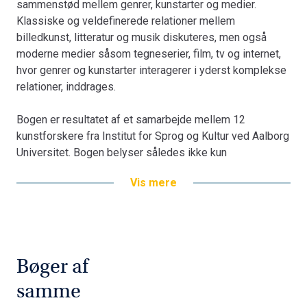
sammenstød mellem genrer, kunstarter og medier.
Klassiske og veldefinerede relationer mellem
billedkunst, litteratur og musik diskuteres, men også
moderne medier såsom tegneserier, film, tv og internet,
hvor genrer og kunstarter interagerer i yderst komplekse
relationer, inddrages.
Bogen er resultatet af et samarbejde mellem 12
kunstforskere fra Institut for Sprog og Kultur ved Aalborg
Universitet. Bogen belyser således ikke kun
kunstarternes "produktive mellemværender", men vidner
Vis mere
også om det produktive samarbejde mellem forskere på
et humanistisk institut, der repræsenterer fagområder
som nordisk, tysk, engelsk og spansk litteratur og kultur,
idé- og mediehistorie samt musik.
Bogen er en del af tilbuddet
Køb 3 Bøger - Betal For 2
Bøger af
samme