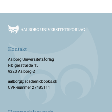
Footer
Kontakt
Aalborg Universitetsforlag
Fibigerstræde 15
9220 Aalborg Ø
aalborg@academicbooks.dk
CVR-nummer 27485111