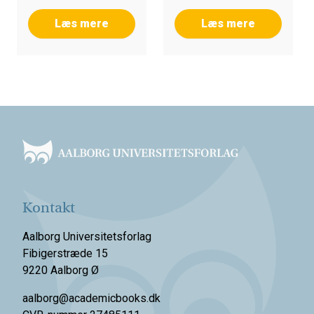
Læs mere
Læs mere
Footer
Kontakt
Aalborg Universitetsforlag
Fibigerstræde 15
9220 Aalborg Ø
aalborg@academicbooks.dk