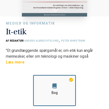
MEDIER OG INFORMATIK
It-etik
AF REDAKTØR
ANDERS ALBRECHTSLUND
,
PETER ØHRSTRØM
"Et grundlæggende spørgsmål er, om etik kun angår
mennesker, eller om teknologi og maskiner også
falder indenfor etikkens område."
Læs mere
It-etik er nyt som emne for undervisning og forskning
både herhjemme og til dels i udlandet. I USA kan emnet
spores tilbage til 1950'erne, men det var først i
1970'erne og 80'erne, i takt med computerens stadig
Bog
større indflydelse, at it-etik for alvor slog igennem som
undervisningsområde og forskningsfelt, og en række
bøger, tids- skrifter og konferencer har medvirket til at