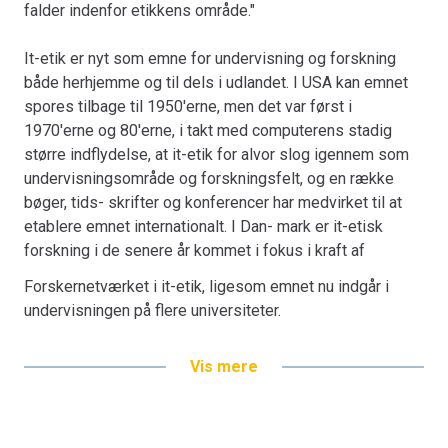
Bogens centreres overordnet omkring tre hovedemner.
falder indenfor etikkens område."
Det første handler om kunstig intelligens og især de
begrænsninger, som det lægger på arbejdslivet samt
It-etik er nyt som emne for undervisning og forskning
opdelingen i et A- og B- hold. Det andet hovedemne om
både herhjemme og til dels i udlandet. I USA kan emnet
patientjournaler tager udgangspunkt i bl.a. det Etiske
spores tilbage til 1950'erne, men det var først i
Råds bestræbelser på at afklare adgangen til journalerne
1970'erne og 80'erne, i takt med computerens stadig
samt offentligt tilgængelige sundhedswebsites i det
større indflydelse, at it-etik for alvor slog igennem som
hele taget. Det tredje hovedemne er om børn og
undervisningsområde og forskningsfelt, og en række
computerspil og interaktiviteten mellem børn og forældre
bøger, tids- skrifter og konferencer har medvirket til at
og mellem børn indbyrdes.
etablere emnet internationalt. I Dan- mark er it-etisk
Bogen er en del af tilbuddet
Køb 3 Bøger - Betal For 2
forskning i de senere år kommet i fokus i kraft af
Forskernetværket i it-etik, ligesom emnet nu indgår i
undervisningen på flere universiteter.
Det overordnede formål med antologien er naturligvis at
Vis mere
henvende sig til den læser, der interesserer sig for it-
etik. Bogens artikler er videnskabelige, men de er
samtid- ig forfattet i et sprog, som ikke kræver et