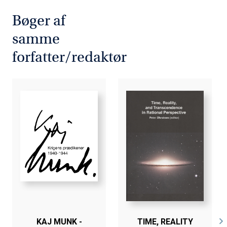
indgående kendskab til en bestemt faglig terminologi
eller jargon. Vi håber derfor, at både kolleger fra
Bøger af
beslægtede fagområd- er og læsere uden et særligt
samme
forhåndskendskab til it-etik vil få glæde af de forskel-
lige artikler, ligesom antologien er tænkt som grundbog
forfatter/redaktør
til undervisning. Vores ambition er, at bogens artikler vil
inspirere læseren og dermed bidrage til at styrke den
spirende interesse for it-etik her i landet.
Bogens centreres overordnet omkring tre hovedemner.
Det første handler om kunstig intelligens og især de
begrænsninger, som det lægger på arbejdslivet samt
opdelingen i et A- og B- hold. Det andet hovedemne om
patientjournaler tager udgangspunkt i bl.a. det Etiske
Råds bestræbelser på at afklare adgangen til journalerne
samt offentligt tilgængelige sundhedswebsites i det
hele taget. Det tredje hovedemne er om børn og
computerspil og interaktiviteten mellem børn og forældre
KAJ MUNK -
TIME, REALITY
og mellem børn indbyrdes.