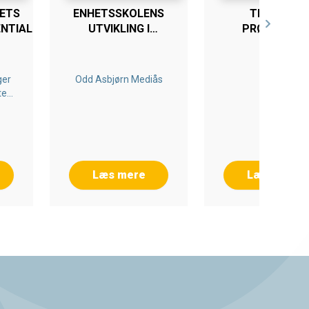
ETS
ENHETSSKOLENS
TEST OG
NTIALE
UTVIKLING I
PRØVELSER
DANMARK OG
NORGE
ger
Odd Asbjørn Mediås
te
Læs mere
Læs mere