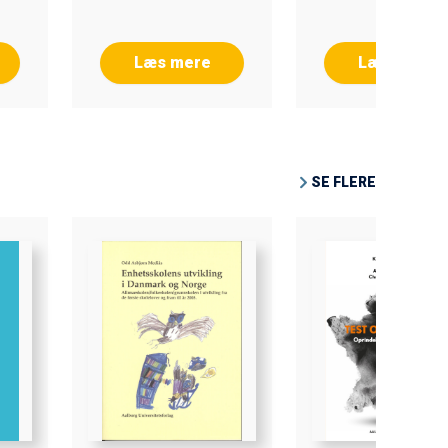
Krogh
Læs mere
Læs mere
SE FLERE