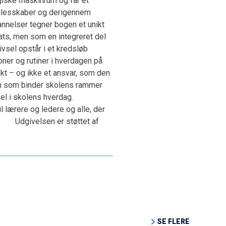
ogiske maskinrum og får et
fællesskaber og derigennem
annelser tegner bogen et unikt
ats, men som en integreret del
vsel opstår i et kredsløb
oner og rutiner i hverdagen på
ekt – og ikke et ansvar, som den
len som binder skolens rammer
el i skolens hverdag.
 lærere og ledere og alle, der
e Udgivelsen er støttet af
SE FLERE