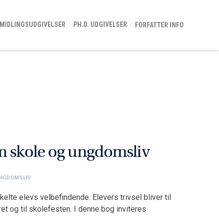
MIDLINGSUDGIVELSER
PH.D. UDGIVELSER
FORFATTER INFO
m skole og ungdomsliv
UNGDOMSLIV
lte elevs velbefindende. Elevers trivsel bliver til
eret og til skolefesten. I denne bog inviteres