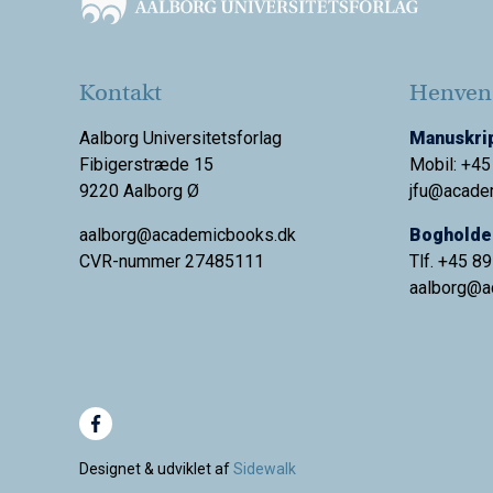
Kontakt
Henvend
Aalborg Universitetsforlag
Manuskrip
Fibigerstræde 15
Mobil: +45
9220 Aalborg Ø
jfu@acade
aalborg@academicbooks.dk
Bogholder
CVR-nummer 27485111
Tlf. +45 8
aalborg@
a
Designet & udviklet af
Sidewalk