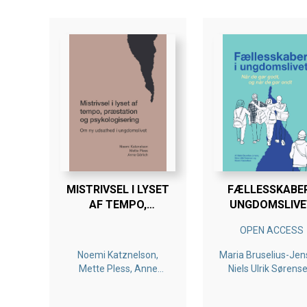
MISTRIVSEL I LYSET
FÆLLESSKABER
AF TEMPO,
UNGDOMSLIVE
PRÆSTATION OG
OPEN ACCESS
PSYKOLOGISERING
Noemi Katznelson,
Maria Bruselius-Jen
Mette Pless, Anne
Niels Ulrik Sørense
Görlich
Noemi Katznelso