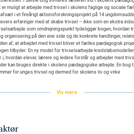
l skolefesten. I denne bog inviteres læseren ind i skolens pædag
t er muligt at arbejde med trivsel i skolens faglige og sociale 
d afsæt i et fireårigt aktionsforskningsprojekt på 14 ungdomsudd
levers erfaringer med at skabe trivsel – ikke som en ekstra inds
ivselsarbejde som omdrejningspunkt tydeliggør bogen, hvordan tri
g organisering på den ene side og de konkrete handlinger, relati
den af, at arbejdet med trivsel bliver et fælles pædagogisk proj
Bogen tilbyder: En ny model for trivselsarbejde kredsløbsmodel
i, hvordan elever, lærere og ledere forstår og arbejder med trivs
er kan bruges direkte i skolens pædagogiske arbejde. En bog til
rammer for unges trivsel og dermed for skolens liv og virk
Vis mere
aktør