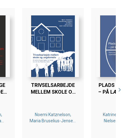
GE
TRIVSELSARBEJDE
PLADS TIL AT L
DET
MELLEM SKOLE OG
– PÅ LÆREPLAD
ND?
UNGDOMSLIV
n,
Noemi Katznelson,
Katrine Thea Pløg
Dam
Maria Bruselius-Jensen,
Nielsen, Arnt Lou
rik
Ida Nilsson, Lika Da
Noemi Katznelso
Cruz, Søren Christian