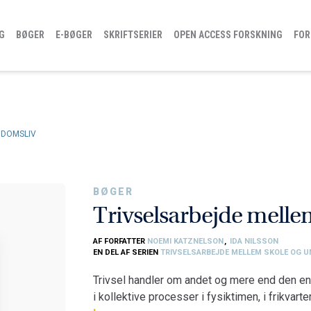
G
BØGER
E-BØGER
SKRIFTSERIER
OPEN ACCESS FORSKNING
FOR
GDOMSLIV
BØGER
Trivselsarbejde melle
AF FORFATTER
NOEMI KATZNELSON
,
IDA NILSSON
EN DEL AF SERIEN
TRIVSELSARBEJDE MELLEM SKOLE OG 
Trivsel handler om andet og mere end den enke
i kollektive processer i fysiktimen, i frikvart