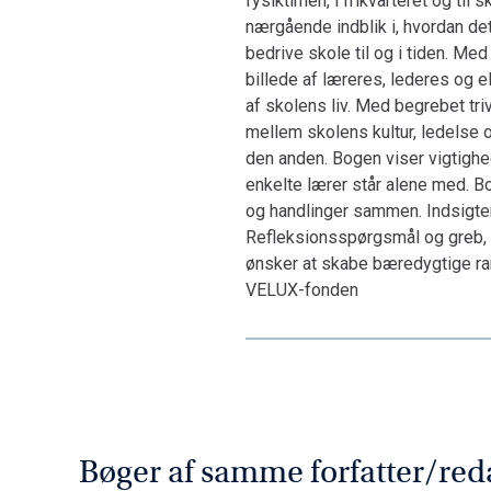
fysiktimen, i frikvarteret og ti
nærgående indblik i, hvordan de
bedrive skole til og i tiden. Me
billede af læreres, lederes og e
af skolens liv. Med begrebet tr
mellem skolens kultur, ledelse o
den anden. Bogen viser vigtighe
enkelte lærer står alene med. 
og handlinger sammen. Indsigter 
Refleksionsspørgsmål og greb, d
ønsker at skabe bæredygtige 
VELUX-fonden
Bøger af samme forfatter/red