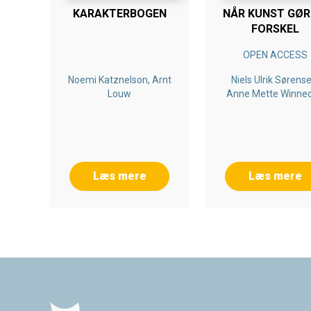
KARAKTERBOGEN
NÅR KUNST GØR
FORSKEL
OPEN ACCESS
Noemi Katznelson, Arnt
Niels Ulrik Sørense
Louw
Anne Mette Winne
Nielsen
Læs mere
Læs mere
Footer