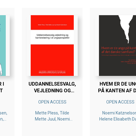
 I
UDDANNELSESVALG,
HVEM ER DE UN
T
VEJLEDNING OG
PÅ KANTEN AF 
KARRIERELÆRING I
DANSKE SAMFU
OPEN ACCESS
OPEN ACCESS
ET
UNGEPERSPEKTIV
sen,
Mette Pless, Tilde
Noemi Katznelso
n,
Mette Juul, Noemi
Helene Elisabeth 
n
Katznelson
Jørgensen, Niels Ul
Sørensen