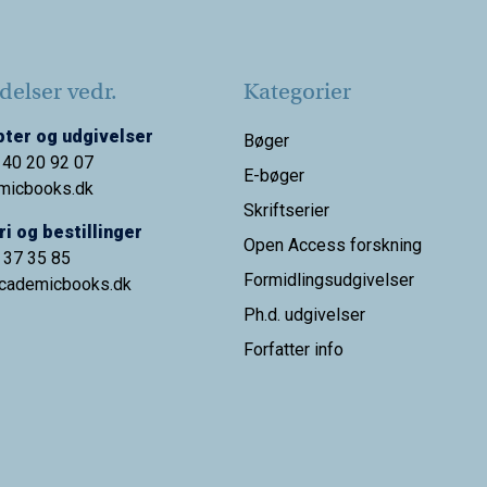
elser vedr.
Kategorier
ter og udgivelser
Bøger
 40 20 92 07
E-bøger
micbooks.dk
Skriftserier
i og bestillinger
Open Access forskning
9 37 35 85
Formidlingsudgivelser
cademicbooks.dk
Ph.d. udgivelser
Forfatter info