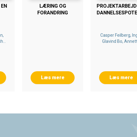
 EN
LÆRING OG
PROJEKTARBEJD
FORANDRING
DANNELSESPOTE
n,
Casper Feilberg, In
che
Glavind Bo, Annet
Quinto Romani
Læs mere
Læs mere