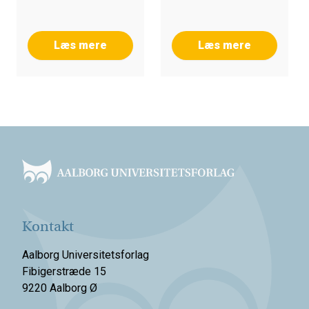
Læs mere
Læs mere
Footer
Kontakt
Aalborg Universitetsforlag
Fibigerstræde 15
9220 Aalborg Ø