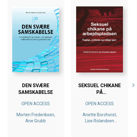
DEN SVÆRE
SEKSUEL CHIKANE
SAMSKABELSE
PÅ
ARBEJDSPLADSEN
OPEN ACCESS
OPEN ACCESS
Morten Frederiksen,
Anette Borchorst,
Ane Grubb
Lise Rolandsen
Agustín