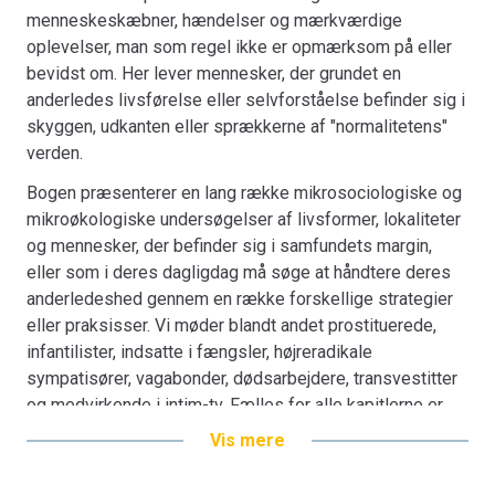
menneskeskæbner, hændelser og mærkværdige
oplevelser, man som regel ikke er opmærksom på eller
bevidst om. Her lever mennesker, der grundet en
anderledes livsførelse eller selvforståelse befinder sig i
skyggen, udkanten eller sprækkerne af "normalitetens"
verden.
Bogen præsenterer en lang række mikrosociologiske og
mikroøkologiske undersøgelser af livsformer, lokaliteter
og mennesker, der befinder sig i samfundets margin,
eller som i deres dagligdag må søge at håndtere deres
anderledeshed gennem en række forskellige strategier
eller praksisser. Vi møder blandt andet prostituerede,
infantilister, indsatte i fængsler, højreradikale
sympatisører, vagabonder, dødsarbejdere, transvestitter
og medvirkende i intim-tv. Fælles for alle kapitlerne er
deres fokus på identitet og interaktion og deres
Vis mere
metodisk kvalitative og eksplorative forskningsvinkel.