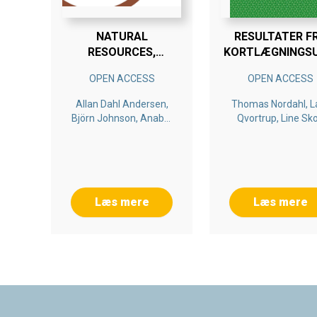
NATURAL
RESULTATER F
RESOURCES,
KORTLÆGNINGS
INNOVATION AND
I BRØNDERSLE
OPEN ACCESS
OPEN ACCESS
DEVELOPMENT
KOMMUNE 201
Allan Dahl Andersen,
Thomas Nordahl, L
Björn Johnson, Anabel
Qvortrup, Line Sk
Marín, Dave Kaplan, Lilia
Hansen, Ole Hans
Stubrin, Bengt-Åke
Lundvall, Raphael
Kaplinsky
Læs mere
Læs mere
Footer