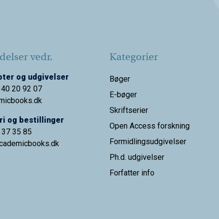
elser vedr.
Kategorier
ter og udgivelser
Bøger
 40 20 92 07
E-bøger
micbooks.dk
Skriftserier
i og bestillinger
Open Access forskning
9 37 35 85
Formidlingsudgivelser
cademicbooks.dk
Ph.d. udgivelser
Forfatter info