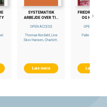
RE
SYSTEMATISK
FRIEDRICH ENG
TY
ARBEJDE OVER TID
OG HISTORIS
BETALER SIG
MATERIALISM
OPEN ACCESS
OPEN ACCESS
ael
Thomas Nordahl, Line
Palle Rasmusse
Skov Hansen, Charlotte
Ringsmose, May Britt
Drugli
Læs mere
Læs mere