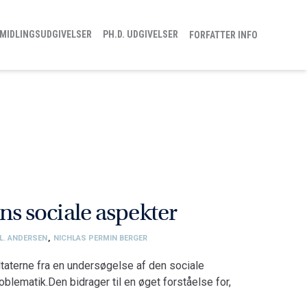
MIDLINGSUDGIVELSER
PH.D. UDGIVELSER
FORFATTER INFO
 sociale aspekter
L. ANDERSEN
,
NICHLAS PERMIN BERGER
aterne fra en undersøgelse af den sociale
ematik.Den bidrager til en øget forståelse for,
rs og individers relationer til arbejdsmarkedet