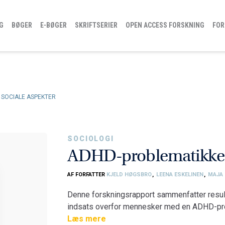
G
BØGER
E-BØGER
SKRIFTSERIER
OPEN ACCESS FORSKNING
FOR
 SOCIALE ASPEKTER
SOCIOLOGI
ADHD-problematikkens
AF FORFATTER
KJELD HØGSBRO
,
LEENA ESKELINEN
,
MAJA 
Denne forskningsrapport sammenfatter result
indsats overfor mennesker med en ADHD-probl
hvordan ADHD-problematikken påvirker familie
Læs mere