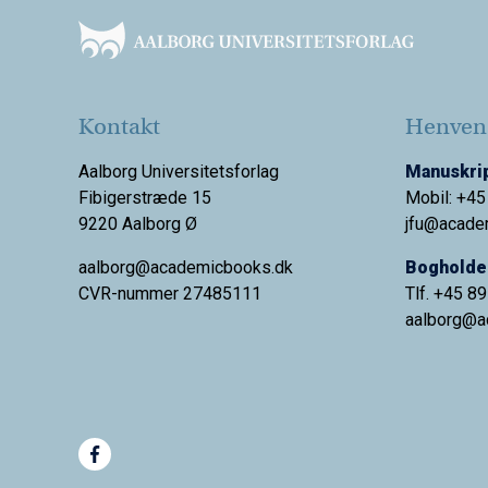
Kontakt
Henvend
Aalborg Universitetsforlag
Manuskrip
Fibigerstræde 15
Mobil: +45
9220 Aalborg Ø
jfu@acade
aalborg@academicbooks.dk
Bogholder
CVR-nummer 27485111
Tlf. +45 8
aalborg@
a