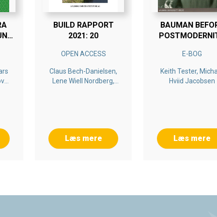
RA
BUILD RAPPORT
BAUMAN BEFO
UNDERSØGELSE
2021: 20
POSTMODERNI
V
OPEN ACCESS
E-BOG
4
ars
Claus Bech-Danielsen,
Keith Tester, Mich
ov
Lene Wiell Nordberg,
Hviid Jacobsen
en
Rikke Borg Sundstrup
Læs mere
Læs mere