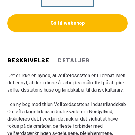
bibliotekerne osv. men arbejdet med
velfærdssamfundets kulturarv skal begynde et andet
sted, hvis ikke projektet skal få slagside. Industrien
Gå til webshop
indtog nemlig, i den udformning den fik efter 1945, en så
afgørende rolle, at det er fristende at omskrive
1950ernes politiske slogan uden vækst ingen velfærd til
uden industrikvarterer ingen velfærd.
BESKRIVELSE
DETALJER
Med nordjyske eksempler indkredses de tanker, der
skabte det moderne industrikvarter. Udgangspunktet er
Det er ikke en nyhed, at velfærdsstaten er til debat. Men
analyser af forholdet mellem ide og praksis i den
det er nyt, at der i disse år arbejdes målrettet på at gøre
offentlige planlægning og hos de enkelte virksomheder,
velfærdsstatens huse og landskaber til dansk kulturarv.
og der tages hul på diskussionen af forholdet mellem
velfærdstænkningen og industriens landskaber.
I en ny bog med titlen Velfærdsstatens Industrilandskab
Forandringerne i de nye industrikvarterers karakter
Om efterkrigstidens industrikvarterer i Nordjylland,
indkredses med nye metoder, der kombineres med
diskuteres det, hvordan det nok er det vigtigt at have
detail-betragtninger af bygningernes arkitektur.
fokus på de områder, de fleste forbinder med
velfærdstænkningen sygehusene, plejehjemmene,
Der tegnes på den måde et billede af, hvordan