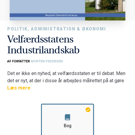
POLITIK, ADMINISTRATION & ØKONOMI
Velfærdsstatens
Industrilandskab
AF FORFATTER
MORTEN PEDERSEN
Det er ikke en nyhed, at velfærdsstaten er til debat. Men
det er nyt, at der i disse år arbejdes målrettet på at gøre
velfærdsstatens huse og landskaber til dansk kulturarv.
Læs mere
I en ny bog med titlen Velfærdsstatens Industrilandskab
Om efterkrigstidens industrikvarterer i Nordjylland,
diskuteres det, hvordan det nok er det vigtigt at have
fokus på de områder, de fleste forbinder med
Bog
velfærdstænkningen sygehusene, plejehjemmene,