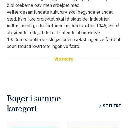
bibliotekerne osv. men arbejdet med
begreberne ændrede sig i perioden og især opfattelsen
velfærdssamfundets kulturarv skal begynde et andet
af hvad velfærd er, og hvordan den kan nås. En af de
sted, hvis ikke projektet skal få slagside. Industrien
centrale brudflader blev forholdet mellem velfærden og
indtog nemlig, i den udformning den fik efter 1945, en så
industrien og dens landskaber.
afgørende rolle, at det er fristende at omskrive
Bogen er en del af tilbuddet
Køb 3 Bøger - Betal For 2
1950ernes politiske slogan uden vækst ingen velfærd til
uden industrikvarterer ingen velfærd.
Vis mere
Med nordjyske eksempler indkredses de tanker, der
skabte det moderne industrikvarter. Udgangspunktet er
analyser af forholdet mellem ide og praksis i den
offentlige planlægning og hos de enkelte virksomheder,
og der tages hul på diskussionen af forholdet mellem
velfærdstænkningen og industriens landskaber.
Bøger i samme
Forandringerne i de nye industrikvarterers karakter
SE FLERE
kategori
indkredses med nye metoder, der kombineres med
detail-betragtninger af bygningernes arkitektur.