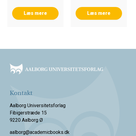
Læs mere
Læs mere
Footer
Kontakt
Aalborg Universitetsforlag
Fibigerstræde 15
9220 Aalborg Ø
aalborg@academicbooks.dk