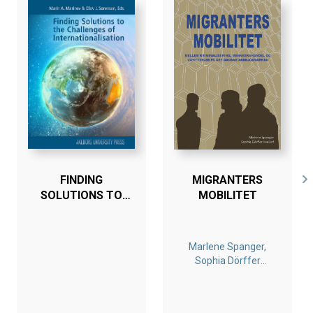
Der tegnes på den måde et billede af, hvordan
begreberne ændrede sig i perioden og især opfattelsen
af hvad velfærd er, og hvordan den kan nås. En af de
centrale brudflader blev forholdet mellem velfærden og
industrien og dens landskaber.
Bogen er en del af tilbuddet
Køb 3 Bøger - Betal For 2
FINDING
MIGRANTERS
SOLUTIONS TO
MOBILITET
THE CHALLENGES
OF
INTERNATIONALISATION
Marlene Spanger,
Sophia Dörffer
Hvalkof