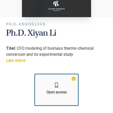
PH.D. UDGIVELSER
Ph.D. Xiyan Li
Titel:
CFD modeling of biomass thermo-chemical
conversion and its experimental study
Fakultet:
Læs mere
Det Ingeniør- og Naturvidenskabelige Fakultet
Institut:
AAU Energi
Open access