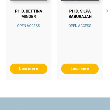
PH.D. BETTINA
PH.D. SILPA
MINDER
BABURAJAN
OPEN ACCESS
OPEN ACCESS
Læs mere
Læs mere
Footer