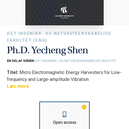
DET INGENIØR- OG NATURVIDENSKABELIGE
FAKULTET (ENG)
Ph.D. Yecheng Shen
EN DEL AF SERIEN
DET INGENIØR- OG NATURVIDENSKABELIGE FAKULTET
Titel:
Micro Electromagnetic Energy Harvesters for Low-
frequency and Large-amplitude Vibration
Fakultet:
Læs mere
Det Ingeniør- og Naturvidenskabelige Fakultet
Institut:
AAU Energi
Open access