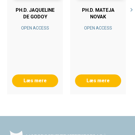
PH.D. JAQUELINE
PH.D. MATEJA
DE GODOY
NOVAK
OPEN ACCESS
OPEN ACCESS
Læs mere
Læs mere
Footer