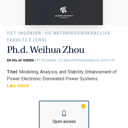
DET INGENIØR- OG NATURVIDENSKABELIGE
FAKULTET (ENG)
Ph.d. Weihua Zhou
EN DEL AF SERIEN
DET INGENIØR- OG NATURVIDENSKABELIGE FAKULTET
Titel:
Modeling, Analysis, and Stability Enhancement of
Power Electronic-Dominated Power Systems
Fakultet:
Læs mere
Det Ingeniør- og Naturvidenskabelige Fakultet
Institut:
AAU Energi
Open access