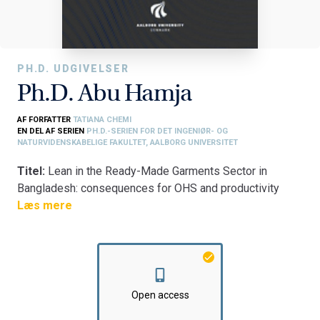
PH.D. UDGIVELSER
Ph.D. Abu Hamja
AF FORFATTER
TATIANA CHEMI
EN DEL AF SERIEN
PH.D.-SERIEN FOR DET INGENIØR- OG
NATURVIDENSKABELIGE FAKULTET, AALBORG UNIVERSITET
Titel:
Lean in the Ready-Made Garments Sector in
Bangladesh: consequences for OHS and productivity
Fakultet:
Læs mere
Det Ingeniør- og Naturvidenskabelige Fakultet
Institut:
Institut for Materialer og Produktion
Open access