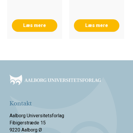
Læs mere
Læs mere
Footer
Kontakt
Aalborg Universitetsforlag
Fibigerstræde 15
9220 Aalborg Ø