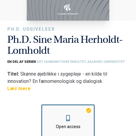
PH.D. UDGIVELSER
Ph.D. Sine Maria Herholdt-
Lomholdt
EN DEL AF SERIEN
DET HUMANISTISKE FAKULTET, AALBORG UNIVERSITET
Titel:
Skønne øjeblikke i sygepleje - en kilde til
innovation? En fænomenologisk og dialogisk
aktionsforskningsundersøgelse af skønne øjeblikkes
Læs mere
natur og mulige forbindelser til en sygeplejefaglig
udviklings- og innovationspraksis
Fakultet:
Det Humanistiske Fakultet
Institut:
Institut for Kommunikation og Psykologi
Open access