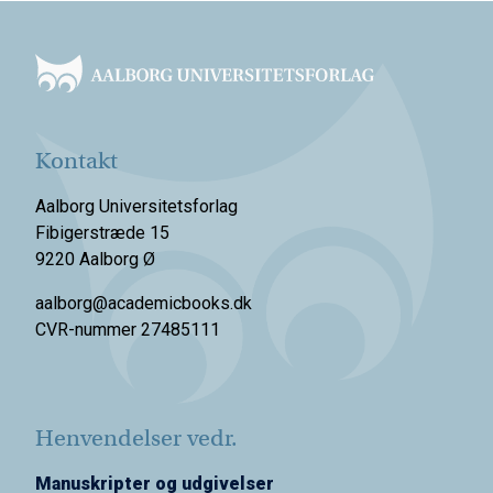
Footer
Kontakt
Aalborg Universitetsforlag
Fibigerstræde 15
9220 Aalborg Ø
aalborg@academicbooks.dk
CVR-nummer 27485111
Henvendelser vedr.
Manuskripter og udgivelser