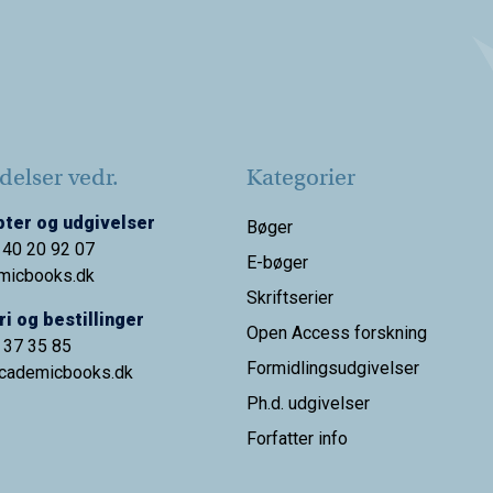
elser vedr.
Kategorier
ter og udgivelser
Bøger
 40 20 92 07
E-bøger
micbooks.dk
Skriftserier
i og bestillinger
Open Access forskning
9 37 35 85
Formidlingsudgivelser
cademicbooks.dk
Ph.d. udgivelser
Forfatter info