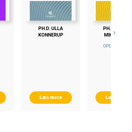
PH.D. ULLA
PH.D. MARIE
KONNERUP
MIKKELSEN
OPEN ACCESS
Læs mere
Læs mere