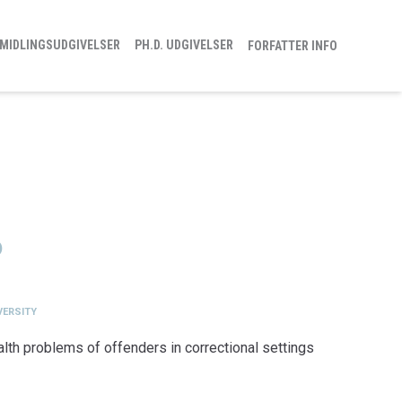
MIDLINGSUDGIVELSER
PH.D. UDGIVELSER
FORFATTER INFO
)
VERSITY
lth problems of offenders in correctional settings
logi