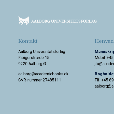
Footer
Kontakt
Henvend
Aalborg Universitetsforlag
Manuskrip
Fibigerstræde 15
Mobil: +45
9220 Aalborg Ø
jfu@acade
aalborg@academicbooks.dk
Bogholder
CVR-nummer 27485111
Tlf. +45 8
aalborg@
a