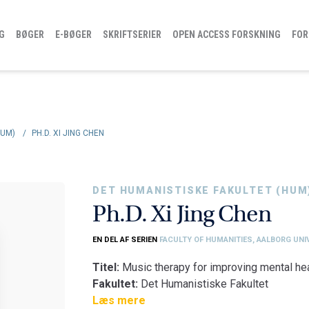
G
BØGER
E-BØGER
SKRIFTSERIER
OPEN ACCESS FORSKNING
FOR
HUM)
/
PH.D. XI JING CHEN
DET HUMANISTISKE FAKULTET (HUM
Ph.D. Xi Jing Chen
EN DEL AF SERIEN
FACULTY OF HUMANITIES, AALBORG UNI
Titel:
Music therapy for improving mental hea
Fakultet:
Det Humanistiske Fakultet
Institut:
Læs mere
Institut for Kommunikation og Psyko