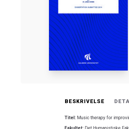
BESKRIVELSE
DET
Titel:
Music therapy for improvi
Fakultet:
Det Humanistiske Fak