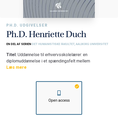
PH.D. UDGIVELSER
Ph.D. Henriette Duch
EN DEL AF SERIEN
DET HUMANISTISKE FAKULTET, AALBORG UNIVERSITET
Titel:
Uddannelse til erhvervsskolelærer: en
diplomuddannelse i et spændingsfelt mellem
erhvervsrettet efteruddannelse, voksenuddannelse og
Læs mere
professionsrettet videreuddannelse
Fakultet:
Det Humanistiske Fakultet
Institut:
Institut for Læring og Filosofi
Open access