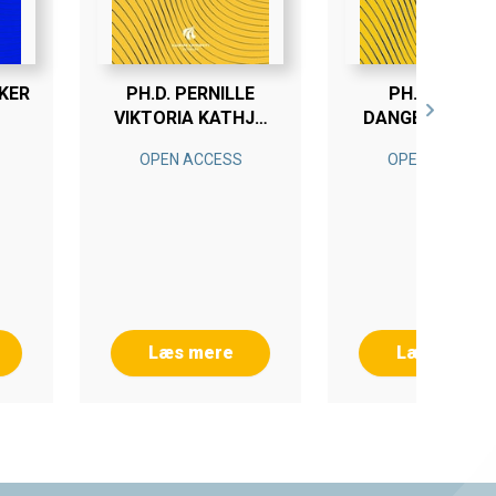
NKER
PH.D. PERNILLE
PH.D. AMOS
VIKTORIA KATHJA
DANGBIE DORD
ANDERSEN
OPEN ACCESS
OPEN ACCESS
Læs mere
Læs mere