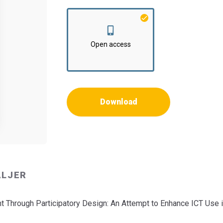
Institut:
Institut for Kommunikation og Psyko
Open access
Download
ALJER
 Through Participatory Design: An Attempt to Enhance ICT Use i