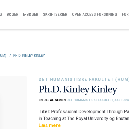
G
BØGER
E-BØGER
SKRIFTSERIER
OPEN ACCESS FORSKNING
FOR
HUM)
/
PH.D. KINLEY KINLEY
DET HUMANISTISKE FAKULTET (HUM
Ph.D. Kinley Kinley
EN DEL AF SERIEN
DET HUMANISTISKE FAKULTET, AALBORG
Titel:
Professional Development Through Par
in Teaching at The Royal University og Bhuta
Fakultet:
Læs mere
Det Humanistiske Fakultet