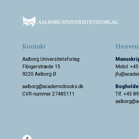
Footer
Kontakt
Henvend
Aalborg Universitetsforlag
Manuskrip
Fibigerstræde 15
Mobil: +45
9220 Aalborg Ø
jfu@acade
aalborg@academicbooks.dk
Bogholder
CVR-nummer 27485111
Tlf. +45 8
aalborg@
a